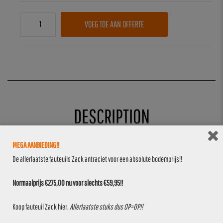
VOEG TOE AAN OFFERTE
DESCRIPTION
MEGA AANBIEDING!!
Tafellamp Monte Carlo zwart is een
De allerlaatste fauteuils Zack antraciet voor een absolute bodemprijs!!
strakke, draadloze tafellamp die
Normaalprijs €275,00 nu voor slechts €59,95!!
gemakkelijk in ieder interieur past.
Wordt geleverd inclusief batterij en
Koop fauteuil Zack
hier
.
Allerlaatste stuks dus OP=OP!!
magnetische oplaadkabel.