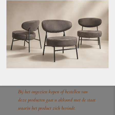
Deze lamp is van het merk
Securit
, een
vooraanstaande leverancier van lampen
Afmetingen:
– HxBxD: 22×7,5×7,5 cm
Stukprijs € 32,50
(normaal €39,95)
LET OP!! Op outletproducten geven wij
geen garantie, en deze kunnen ook niet
retour.
Bij het ongezien kopen of bestellen van
deze producten gaat u akkoord met de staat
waarin het product zich bevindt.