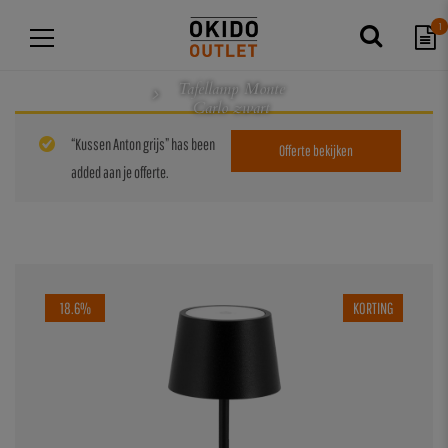
1
Tafellamp Monte
Carlo zwart
“Kussen Anton grijs” has been
Offerte bekijken
added aan je offerte.
18.6%
KORTING