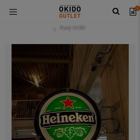
0
Partij 01385