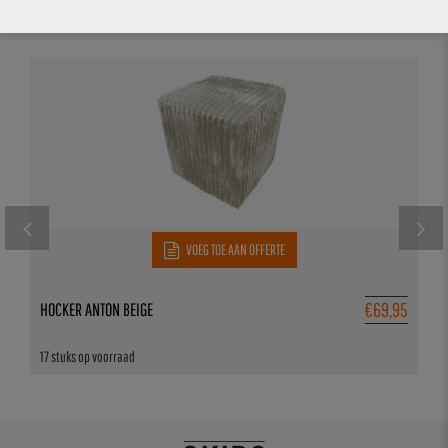
VOEG TOE AAN OFFERTE
€
69,95
HOCKER ANTON BEIGE
17 stuks op voorraad