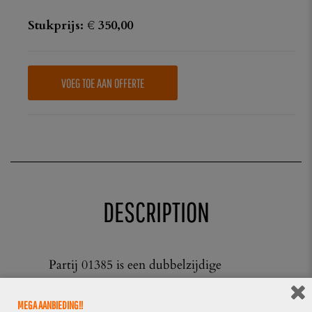
Stukprijs: € 350,00
VOEG TOE AAN OFFERTE
DESCRIPTION
Partij 01385 is een dubbelzijdige
lichtbak van Heineken.
MEGA AANBIEDING!!
Gebruikt en in zeer goede staat!