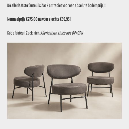
De allerlaatste fauteuils Zack antraciet voor een absolute bodemprijs!!
Voor gebruik indoor en outdoor.
Normaalprijs €275,00 nu voor slechts €59,95!!
Afmetingen:
– Ø: 55 cm
Koop fauteuil Zack
hier
.
Allerlaatste stuks dus OP=OP!!
Stukprijs: € 350,00
ZIE JE DIT OOK ZITTEN?