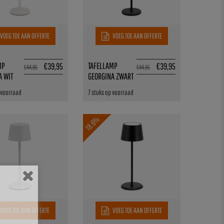
VOEG TOE AAN OFFERTE
VOEG TOE AAN OFFERTE
MP
TAFELLAMP
€
39,95
€
39,95
€
44,95
€
44,95
A WIT
GEORGINA ZWART
 voorraad
7 stuks op voorraad
18.6%
VOEG TOE AAN OFFERTE
VOEG TOE AAN OFFERTE