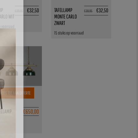
MP
TAFELLAMP
€
32,50
€
32,50
€
39,95
€
39,95
ARLO WIT
MONTE CARLO
ZWART
p voorraad
15 stuks op voorraad
VOEG TOE AAN OFFERTE
€
650,00
ELLAMP