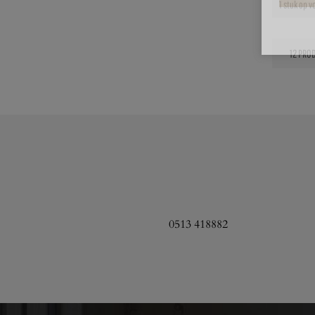
1 stuk op 
0513 418882