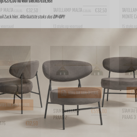
js €275,00 nu voor slechts €59,95!!
P MALTA
TAFELLAMP MALTA
TAFELLA
€
32,50
€
32,50
€
39,95
€
39,95
ZWART
MONTE C
uil Zack
hier
.
Allerlaatste stuks dus OP=OP!!
p voorraad
13 stuks op voorraad
15 stuks o
VOEG TOE AAN OFFERTE
VOEG TOE AAN OFFERTE
€
595,00
STAMTAF
STAMTAFELLAMP
PRAAG 3
PRAAG 2
€
12,50
1476