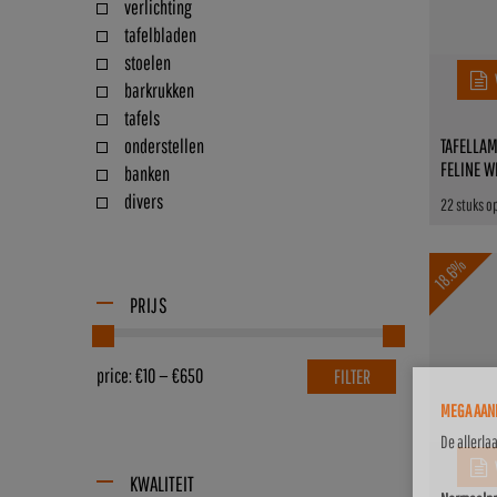
verlichting
tafelbladen
stoelen
barkrukken
tafels
onderstellen
TAFELLA
FELINE W
banken
divers
22 stuks o
18.6%
PRIJS
price:
€10
—
€650
FILTER
MEGA AANB
De allerla
KWALITEIT