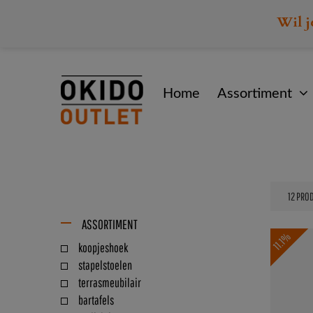
Wil j
Home
Assortiment
ASSORTIMENT
11.1%
koopjeshoek
stapelstoelen
terrasmeubilair
bartafels