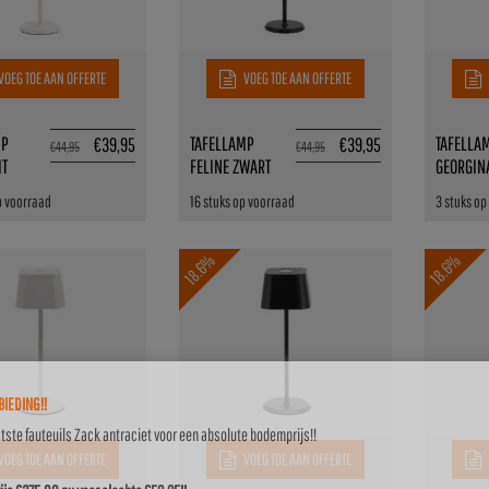
VOEG TOE AAN OFFERTE
VOEG TOE AAN OFFERTE
MP
TAFELLAMP
TAFELLA
€
39,95
€
39,95
€
44,95
€
44,95
IT
FELINE ZWART
GEORGIN
p voorraad
16 stuks op voorraad
3 stuks op
18.6%
18.6%
IEDING!!
atste fauteuils Zack antraciet voor een absolute bodemprijs!!
VOEG TOE AAN OFFERTE
VOEG TOE AAN OFFERTE