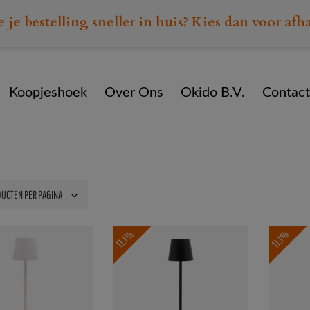
e je bestelling sneller in huis? Kies dan voor afh
Koopjeshoek
Over Ons
Okido B.V.
Contact
Home
Assortiment
Lamp
11.1%
11.1%