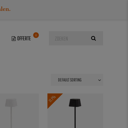
alen.
0
11.1%