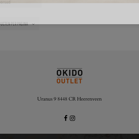
voorraad
Uranus 9 8448 CR Heerenveen