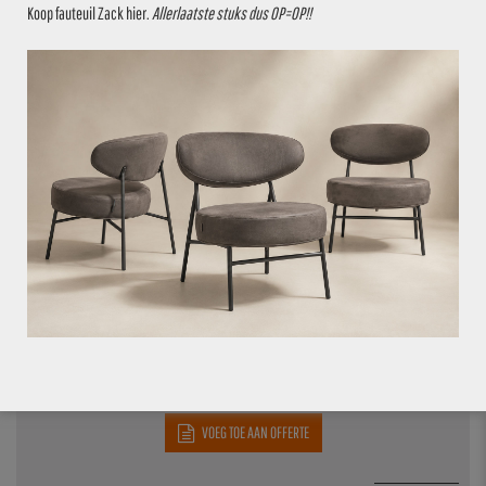
Koop fauteuil Zack
hier
.
Allerlaatste stuks dus OP=OP!!
VOEG TOE AAN OFFERTE
TAFELLAMP FELINE ZWART
€
39,95
€
44,95
16 stuks op voorraad
11.1%
VOEG TOE AAN OFFERTE