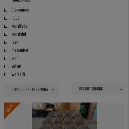
aluminium
hout
kunstleder
kunststof
leer
melamine
stof
velvet
werzalit
58.4%