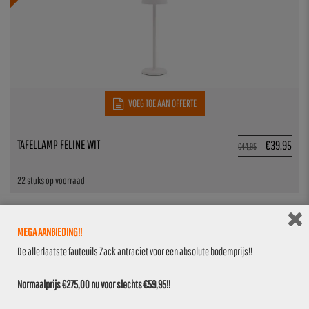
VOEG TOE AAN OFFERTE
TAFELLAMP FELINE WIT
€
39,95
€
44,95
22 stuks op voorraad
11.1%
MEGA AANBIEDING!!
De allerlaatste fauteuils Zack antraciet voor een absolute bodemprijs!!
Normaalprijs €275,00 nu voor slechts €59,95!!