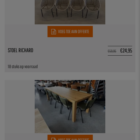
VOEG TOE AAN OFFERTE
STOEL RICHARD
€
24,95
€
59,95
18 stuks op voorraad