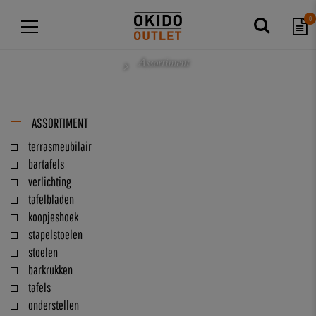
0
Assortiment
ASSORTIMENT
terrasmeubilair
bartafels
verlichting
tafelbladen
koopjeshoek
stapelstoelen
stoelen
barkrukken
tafels
onderstellen