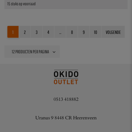
15 stuks op voorraad
1
2
3
4
…
8
9
10
VOLGENDE
0513 418882
Uranus 9 8448 CR Heerenveen