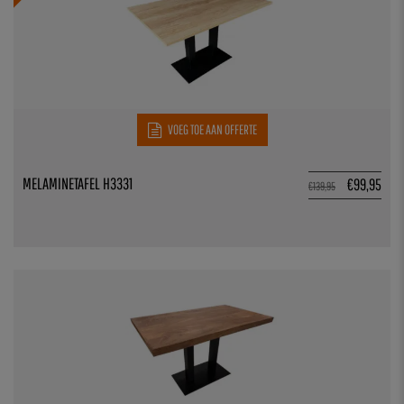
VOEG TOE AAN OFFERTE
MELAMINETAFEL H3331
€
99,95
€
139,95