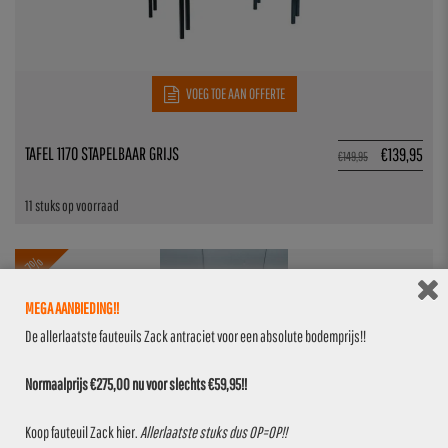
VOEG TOE AAN OFFERTE
TAFEL 1170 STAPELBAAR GRIJS
€
139,95
€
149,95
11 stuks op voorraad
4.7%
MEGA AANBIEDING!!
De allerlaatste fauteuils Zack antraciet voor een absolute bodemprijs!!
Normaalprijs €275,00 nu voor slechts €59,95!!
Koop fauteuil Zack
hier
.
Allerlaatste stuks dus OP=OP!!
VOEG TOE AAN OFFERTE