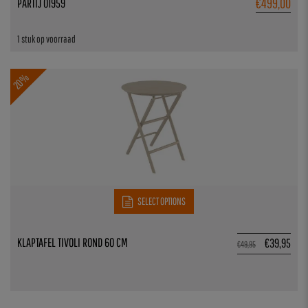
€
499,00
PARTIJ 01959
1 stuk op voorraad
20%
SELECT OPTIONS
KLAPTAFEL TIVOLI ROND 60 CM
€
39,95
€
49,95