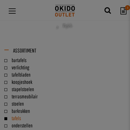
0
Tafels
ASSORTIMENT
bartafels
verlichting
tafelbladen
koopjeshoek
stapelstoelen
terrasmeubilair
stoelen
barkrukken
tafels
onderstellen