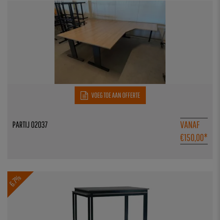
VOEG TOE AAN OFFERTE
VANAF
PARTIJ 02037
€
150,00
*
6.7%