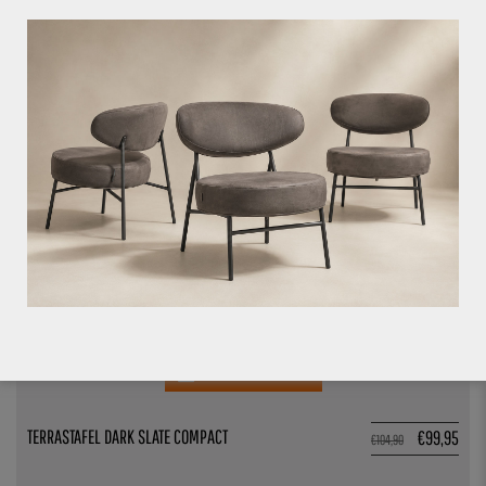
TERRASTAFEL ATACAMA COMPACT
€
99,95
€
104,90
4.7%
VOEG TOE AAN OFFERTE
TERRASTAFEL DARK SLATE COMPACT
€
99,95
€
104,90