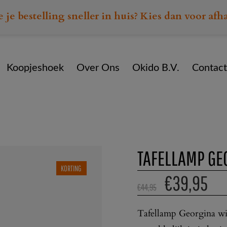
e je bestelling sneller in huis? Kies dan voor afh
Koopjeshoek
Over Ons
Okido B.V.
Contact
Home
Assortiment
Divers
Tafellamp Georgina wit
TAFELLAMP GE
KORTING
€
39,95
€
44,95
Tafellamp Georgina wit