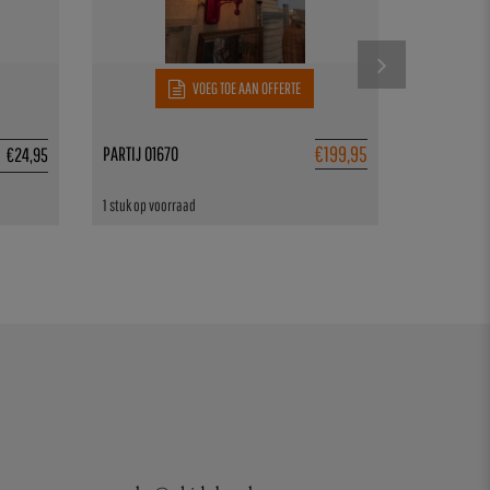
VOEG TOE AAN OFFERTE
€
199,95
PARTIJ 01670
BESTEKKAST
€
24,95
1 stuk op voorraad