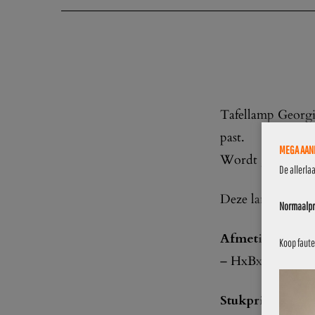
Tafellamp Georgin
past.
MEGA AANB
Wordt geleverd in
De allerla
Deze lamp is van
Normaalpri
Afmetingen:
Koop faute
– HxBxD: 30×10,
Stukprijs € 39,9