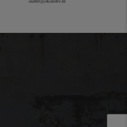
outlet@okidobv.nl