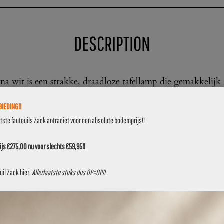
DESCRIPTION
a wit is een strakke, draadloze tafellamp die gemakkelijk i
IEDING!!
clusief batterij en magnetische oplaadkabel.
atste fauteuils Zack antraciet voor een absolute bodemprijs!!
 het merk
Securit
, een vooraanstaande leverancier van la
js €275,00 nu voor slechts €59,95!!
uil Zack
hier
.
Allerlaatste stuks dus OP=OP!!
5×10,5 cm
5
(normaal €44,95)