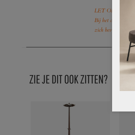
LET OP!! Op outlet
Bij het ongezien ko
zich bevindt.
ZIE JE DIT OOK ZITTEN?