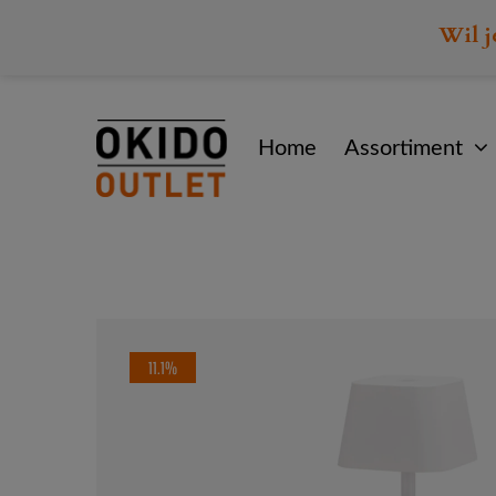
Wil j
Home
Assortiment
11.1%