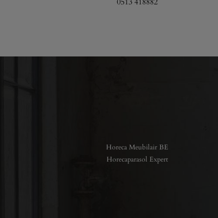
0513 418882
Horeca Meubilair BE
Horecaparasol Expert