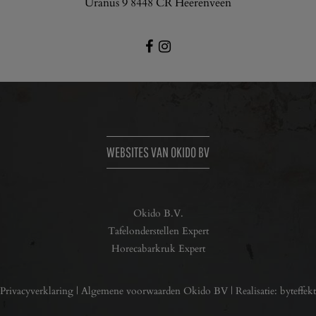
Uranus 9 8448 CR Heerenveen
WEBSITES VAN OKIDO BV
Okido B.V.
Tafelonderstellen Expert
Horecabarkruk Expert
Privacyverklaring
|
Algemene voorwaarden Okido BV
| Realisatie:
byteffekt