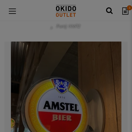
0
Partij 01672