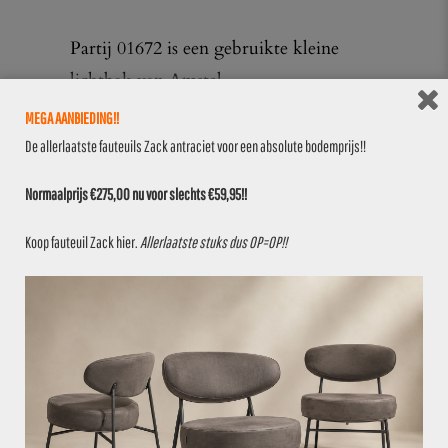
Partij 01672 is een gebruikte kleine
lichtbak van Amstel.
MEGA AANBIEDING!!
Afmetingen:
De allerlaatste fauteuils Zack antraciet voor een absolute bodemprijs!!
– Hoogte: +/- 25 cm
Normaalprijs €275,00 nu voor slechts €59,95!!
Materiaal:
Koop fauteuil Zack
hier
.
Allerlaatste stuks dus OP=OP!!
– kunststof
Stukprijs € 125,00
LET OP!! Op deze producten geven wij
geen garantie, en deze kunnen ook niet
retour.