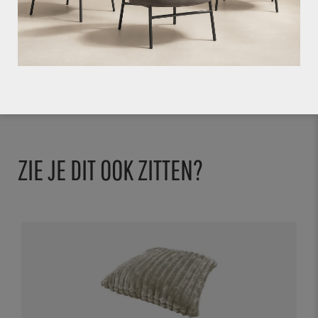
Bij het ongezien kopen of bestellen van
deze producten gaat u akkoord met de staat
waarin het product zich bevindt.
ZIE JE DIT OOK ZITTEN?