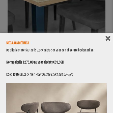
MEGA AANBIEDING!!
De allerlaatste fauteuils Zack antraciet voor een absolute bodemprijs!!
Normaalprijs €275,00 nu voor slechts €59,95!!
Koop fauteuil Zack
hier
.
Allerlaatste stuks dus OP=OP!!
BANKEN