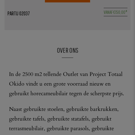
5
VANAF
€
150,00
*
PARTIJ 02037
1
OVER ONS
In de 2500 m2 tellende Outlet van Project Totaal
Okido vindt u een grote voorraad nieuw en
gebruikt horecameubilair tegen de scherpste prijs.
Naast gebruikte stoelen, gebruikte barkrukken,
gebruikte tafels, gebruikte statafels, gebruikt
terrasmeubilair, gebruikte parasols, gebruikte