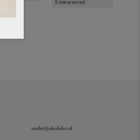
15 stuks op voorraad
GENDE
outlet@okidobv.nl