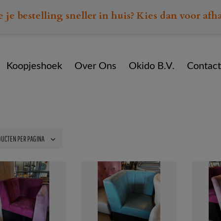
e je bestelling sneller in huis? Kies dan voor afh
Koopjeshoek
Over Ons
Okido B.V.
Contact
Home
Assortiment
Divers