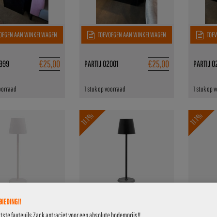
OEGEN AAN WINKELWAGEN
TOEVOEGEN AAN WINKELWAGEN
TOEV
€
25,00
€
25,00
1999
PARTIJ 02001
PARTIJ 0
voorraad
1 stuk op voorraad
1 stuk op 
11.1%
11.1%
IEDING!!
OEGEN AAN WINKELWAGEN
TOEVOEGEN AAN WINKELWAGEN
TOEV
atste fauteuils Zack antraciet voor een absolute bodemprijs!!