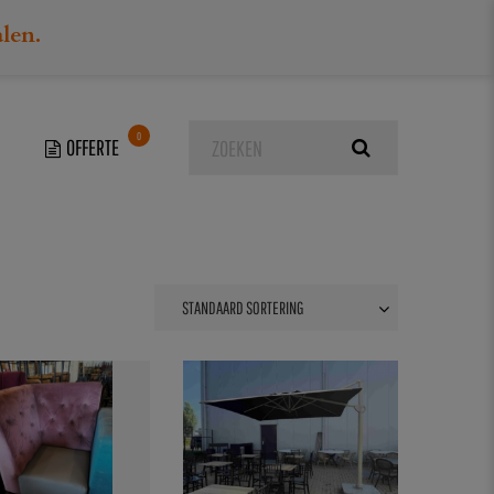
alen.
0