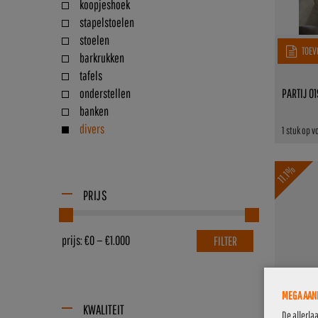
koopjeshoek
stapelstoelen
stoelen
TOEV
barkrukken
tafels
onderstellen
PARTIJ 0
banken
divers
1 stuk op 
11.1%
PRIJS
prijs:
€0
—
€1.000
FILTER
MEGA AANB
TOEV
KWALITEIT
De allerla