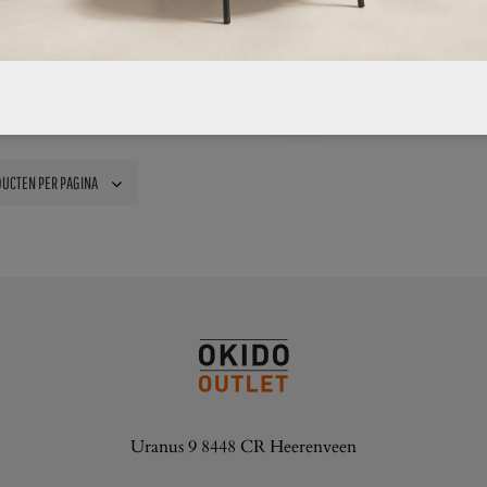
1
2
3
4
VOL
Uranus 9 8448 CR Heerenveen