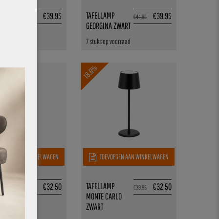
MP
TAFELLAMP
€
39,95
€
39,95
€
44,95
€
44,95
A WIT
GEORGINA ZWART
 voorraad
7 stuks op voorraad
18.6%
OEGEN AAN WINKELWAGEN
TOEVOEGEN AAN WINKELWAGEN
MP
TAFELLAMP
€
32,50
€
32,50
€
39,95
€
39,95
ARLO WIT
MONTE CARLO
ZWART
p voorraad