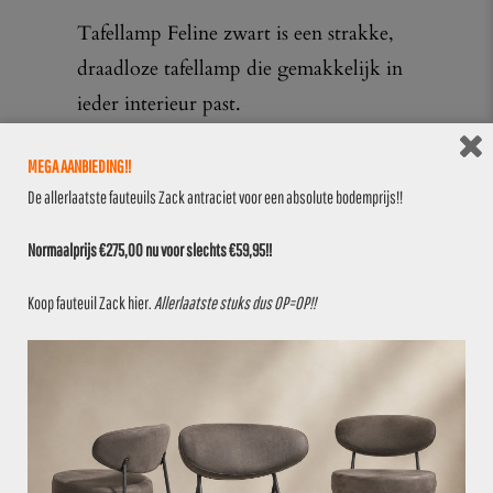
Tafellamp Feline zwart is een strakke,
draadloze tafellamp die gemakkelijk in
ieder interieur past.
Wordt geleverd inclusief batterij en
MEGA AANBIEDING!!
magnetische oplaadkabel.
De allerlaatste fauteuils Zack antraciet voor een absolute bodemprijs!!
Deze lamp is van het merk
Securit
, een
Normaalprijs €275,00 nu voor slechts €59,95!!
vooraanstaande leverancier van lampen
Koop fauteuil Zack
hier
.
Allerlaatste stuks dus OP=OP!!
Afmetingen:
– HxBxD: 38x11x11 cm
Stukprijs € 39,95
(normaal €44,95)
LET OP!! Op outletproducten geven wij