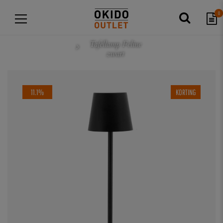
0
Tafellamp Feline
zwart
11.1%
KORTING