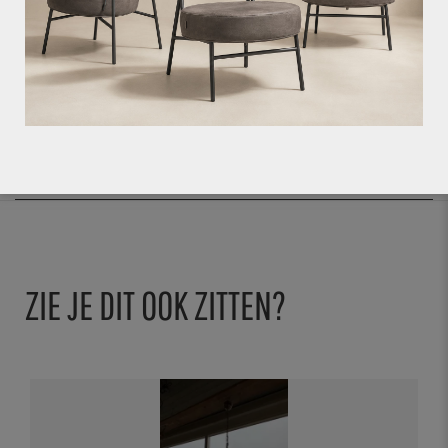
geen garantie, en deze kunnen ook niet
retour.
Bij het ongezien kopen of bestellen van
deze producten gaat u akkoord met de staat
waarin het product zich bevindt.
ZIE JE DIT OOK ZITTEN?