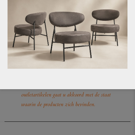
– Hoogte: 48 cm
– Breedte: 80 cm
– Diepte: 40 cm
Partijprijs slechts €349,00!
slechts 1 op voorraad, op=op!!
Let op: op outletartikelen geven wij geen
garantie en deze artikelen kunnen niet
retour. Bij het ongezien kopen van
outletartikelen gaat u akkoord met de staat
waarin de producten zich bevinden.