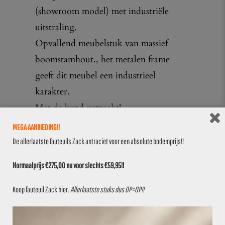
(showroom model) met industriële
uitstraling.
Opvallend meubelstuk van massief
boomstamhout., het metalen frame
geeft dit meubel een industrieel
karakter.
Met de hand gemaakt!
MEGA AANBIEDING!!
Frame:
De allerlaatste fauteuils Zack antraciet voor een absolute bodemprijs!!
– metaal
Normaalprijs €275,00 nu voor slechts €59,95!!
Tafelblad:
Koop fauteuil Zack
hier
.
Allerlaatste stuks dus OP=OP!!
– Massief boomstamhout
Afmeting: