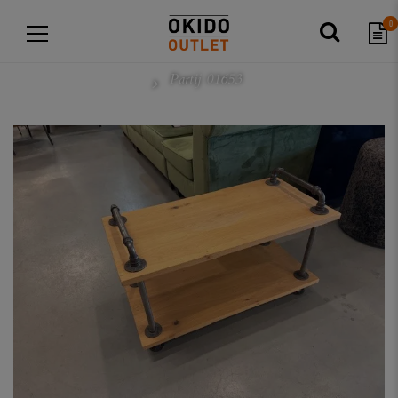
0
Partij 01653