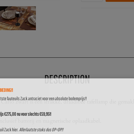
DESCRIPTION
IEDING!!
atste fauteuils Zack antraciet voor een absolute bodemprijs!!
arlo zwart is een strakke, draadloze tafellamp die gemakk
js €275,00 nu voor slechts €59,95!!
clusief batterij en magnetische oplaadkabel.
uil Zack
hier
.
Allerlaatste stuks dus OP=OP!!