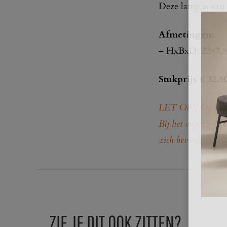
Deze lamp is van
Afmetingen:
– HxBxD: 22×7,5
Stukprijs € 32,5
LET OP!! Op outlet
Bij het ongezien ko
zich bevindt.
ZIE JE DIT OOK ZITTEN?