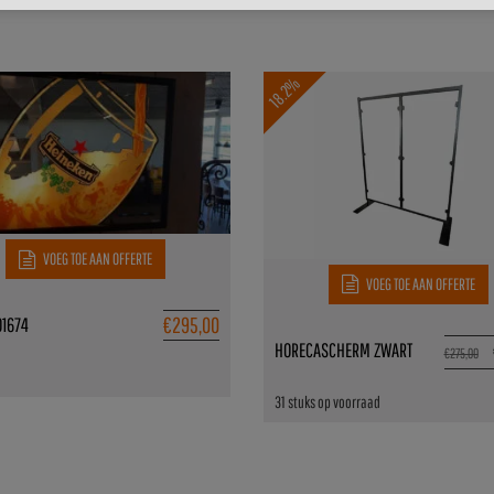
18.2%
VOEG TOE AAN OFFERTE
VOEG TOE AAN OFFERTE
€
295,00
01674
HORECASCHERM ZWART
€
275,00
31 stuks op voorraad