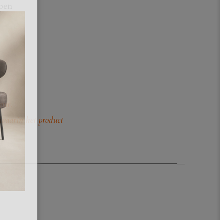
mpen
our.
 waarin het product