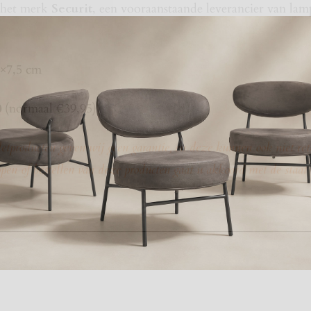
 het merk
Securit
, een vooraanstaande leverancier van la
×7,5 cm
0
(normaal €39,95)
producten geven wij geen garantie, en deze kunnen ook niet ret
pen of bestellen van deze producten gaat u akkoord met de staat