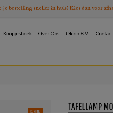
e je bestelling sneller in huis? Kies dan voor afh
Koopjeshoek
Over Ons
Okido B.V.
Contact
Home
Assortiment
Divers
Tafellamp Monte Carlo zwa
TAFELLAMP MO
KORTING