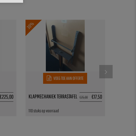
30%
VOEG TOE AAN OFFERTE
KLAPMECHANIEK TERRASTAFEL
BESTEKKAST
€
225,00
€
17,50
€
25,00
110 stuks op voorraad