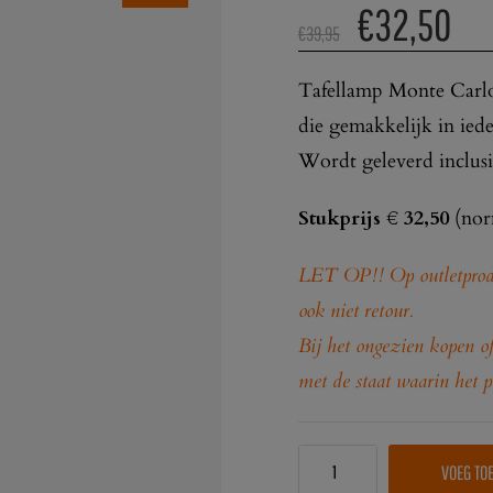
€
32,50
€
39,95
Tafellamp Monte Carlo 
die gemakkelijk in iede
Wordt geleverd inclusi
Stukprijs € 32,50
(nor
LET OP!! Op outletprodu
ook niet retour.
Bij het ongezien kopen of
met de staat waarin het p
VOEG TO