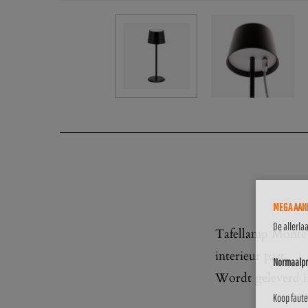
MEGA AANB
De allerla
Tafellamp Monte C
interieur past.
Normaalpri
Wordt geleverd in
Koop faute