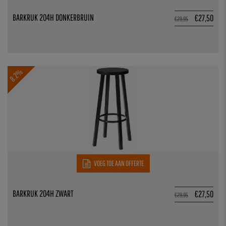
BARKRUK 204H DONKERBRUIN
€
27,50
€
29,95
8.2%
VOEG TOE AAN OFFERTE
BARKRUK 204H ZWART
€
27,50
€
29,95