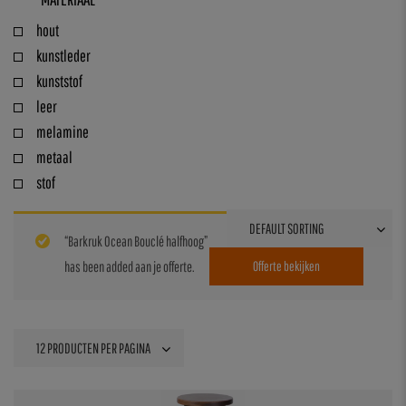
hout
kunstleder
kunststof
leer
melamine
metaal
stof
“Barkruk Ocean Bouclé halfhoog”
has been added aan je offerte.
Offerte bekijken