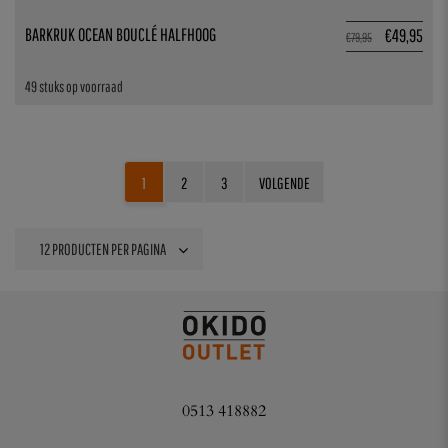
BARKRUK OCEAN BOUCLÉ HALFHOOG
€
49,95
€
79,95
49 stuks op voorraad
1
2
3
VOLGENDE
0513 418882