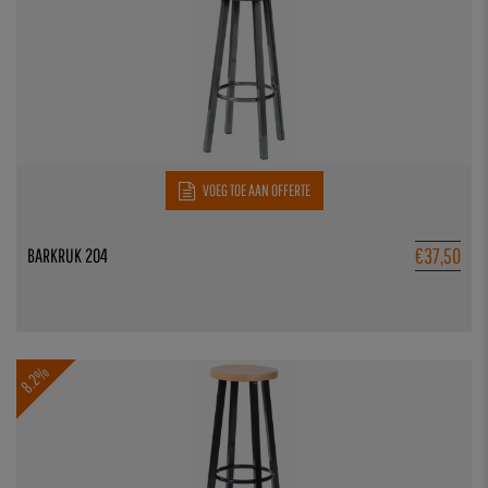
VOEG TOE AAN OFFERTE
€
37,50
BARKRUK 204
8.2%