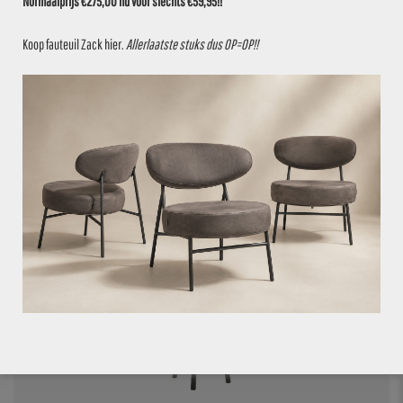
Normaalprijs €275,00 nu voor slechts €59,95!!
Koop fauteuil Zack
hier
.
Allerlaatste stuks dus OP=OP!!
VOEG TOE AAN OFFERTE
BARKRUK 204G BORDEAUX
€
37,50
€
39,95
6.1%