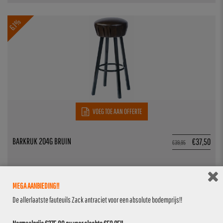
6.1%
VOEG TOE AAN OFFERTE
BARKRUK 204G BRUIN
€
37,50
€
39,95
MEGA AANBIEDING!!
6.1%
De allerlaatste fauteuils Zack antraciet voor een absolute bodemprijs!!