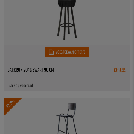
VOEG TOE AAN OFFERTE
€
69,95
BARKRUK 204G ZWART 90 CM
1 stuk op voorraad
22.2%