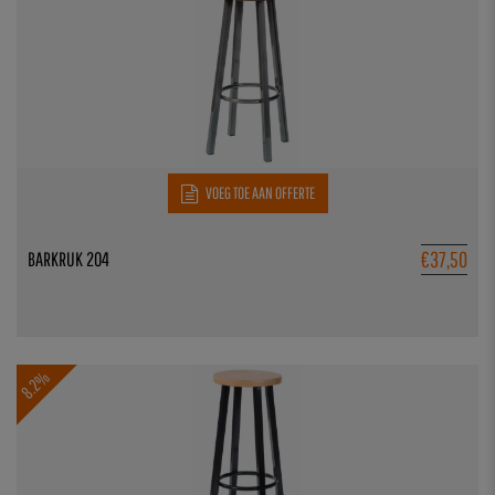
VOEG TOE AAN OFFERTE
€
37,50
BARKRUK 204
8.2%