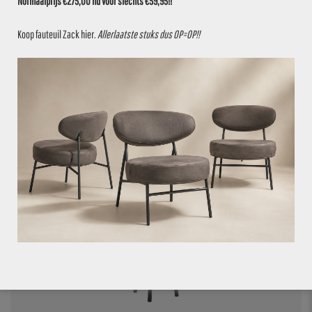
Normaalprijs €275,00 nu voor slechts €59,95!!
Koop fauteuil Zack
hier
.
Allerlaatste stuks dus OP=OP!!
VOEG TOE AAN OFFERTE
BARKRUK 204G BORDEAUX
€
37,50
€
39,95
6.1%