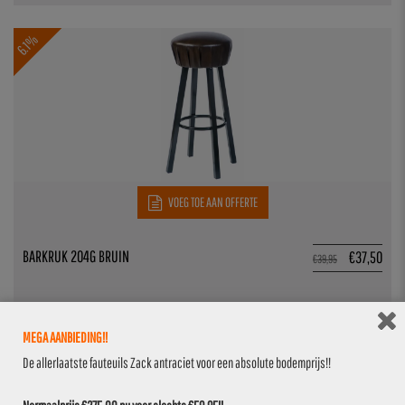
6.1%
VOEG TOE AAN OFFERTE
BARKRUK 204G BRUIN
€
37,50
€
39,95
MEGA AANBIEDING!!
6.1%
De allerlaatste fauteuils Zack antraciet voor een absolute bodemprijs!!