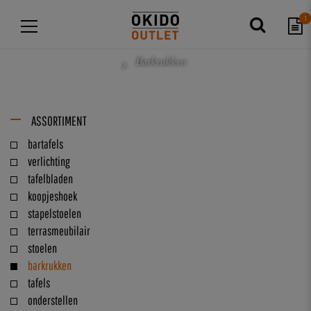
1
Barkrukken
ASSORTIMENT
bartafels
verlichting
tafelbladen
koopjeshoek
stapelstoelen
terrasmeubilair
stoelen
barkrukken
tafels
onderstellen