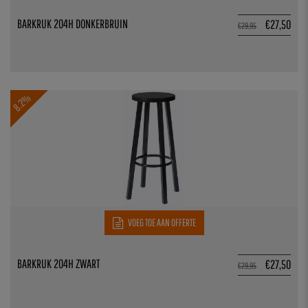
BARKRUK 204H DONKERBRUIN
€
27,50
€
29,95
8.2%
VOEG TOE AAN OFFERTE
BARKRUK 204H ZWART
€
27,50
€
29,95