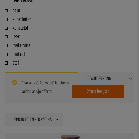
hout
kunstleder
kunststof
leer
melamine
metaal
stof
“Barkruk 204G zwart” has been
added aan je offerte.
Offerte bekijken