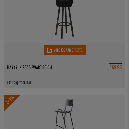
VOEG TOE AAN OFFERTE
€
69,95
BARKRUK 204G ZWART 90 CM
1 stuk op voorraad
22.2%