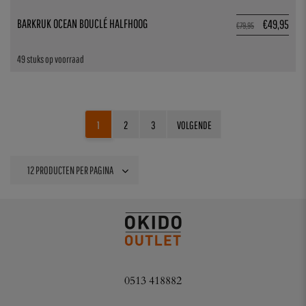
BARKRUK OCEAN BOUCLÉ HALFHOOG
€
49,95
€
79,95
49 stuks op voorraad
1
2
3
VOLGENDE
0513 418882