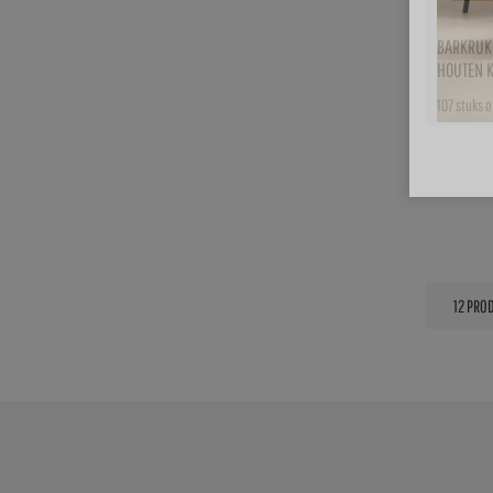
BARKRUK
HOUTEN 
107 stuks 