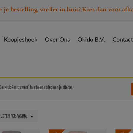
e je bestelling sneller in huis? Kies dan voor afh
Koopjeshoek
Over Ons
Okido B.V.
Contact
Home
Assortiment
Barkrukken
Barkruk Retro zwart” has been added aan je offerte.