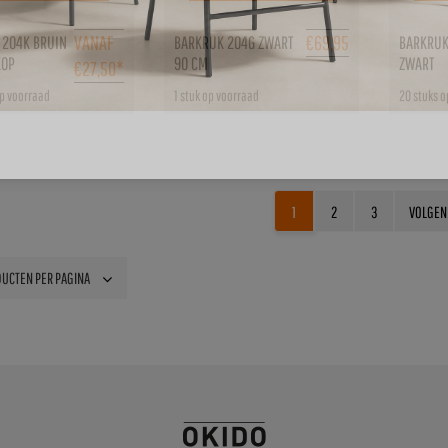
VANAF
€
69,95
 204K BRUIN
BARKRUK 204G ZWART
BARKRUK
KOP
90 CM
ZWART
€
27,50
*
op voorraad
1 stuk op voorraad
20 stuks o
1
2
3
VOLGEN