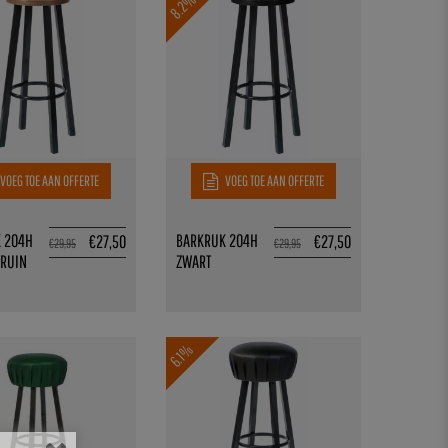
8.2%
VOEG TOE AAN OFFERTE
VOEG TOE AAN OFFERTE
 204H
BARKRUK 204H
€
27,50
€
27,50
€
29,95
€
29,95
RUIN
ZWART
6.1%