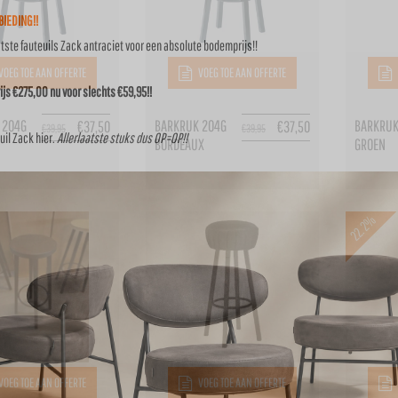
IEDING!!
atste fauteuils Zack antraciet voor een absolute bodemprijs!!
VOEG TOE AAN OFFERTE
VOEG TOE AAN OFFERTE
js €275,00 nu voor slechts €59,95!!
 204G
BARKRUK 204G
BARKRUK
€
37,50
€
37,50
€
39,95
€
39,95
uil Zack
hier
.
Allerlaatste stuks dus OP=OP!!
BORDEAUX
GROEN
22.2%
VOEG TOE AAN OFFERTE
VOEG TOE AAN OFFERTE