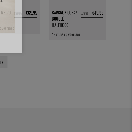
 RETRO
BARKRUK OCEAN
€
69,95
€
49,95
€
89,95
€
79,95
BOUCLÉ
HALFHOOG
p voorraad
49 stuks op voorraad
DE