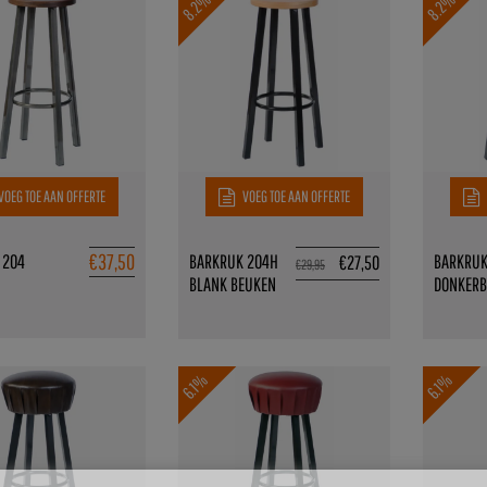
8.2%
8.2%
VOEG TOE AAN OFFERTE
VOEG TOE AAN OFFERTE
€
37,50
 204
BARKRUK 204H
BARKRUK
€
27,50
€
29,95
BLANK BEUKEN
DONKERB
6.1%
6.1%