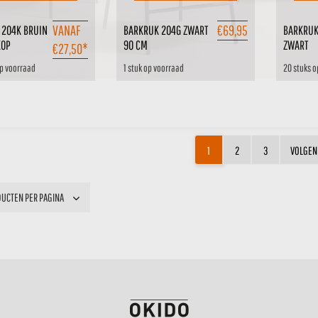
VANAF
€
69,95
 204K BRUIN
BARKRUK 204G ZWART
BARKRUK
KOP
90 CM
ZWART
€
27,50
*
op voorraad
1 stuk op voorraad
20 stuks o
1
2
3
VOLGEN