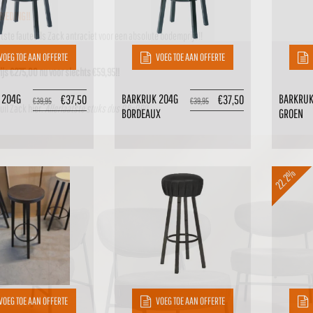
IEDING!!
atste fauteuils Zack antraciet voor een absolute bodemprijs!!
VOEG TOE AAN OFFERTE
VOEG TOE AAN OFFERTE
js €275,00 nu voor slechts €59,95!!
 204G
BARKRUK 204G
BARKRUK
€
37,50
€
37,50
€
39,95
€
39,95
uil Zack
hier
.
Allerlaatste stuks dus OP=OP!!
BORDEAUX
GROEN
22.2%
VOEG TOE AAN OFFERTE
VOEG TOE AAN OFFERTE