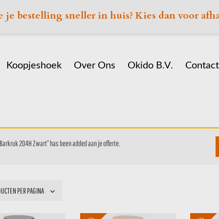
e je bestelling sneller in huis? Kies dan voor afh
Koopjeshoek
Over Ons
Okido B.V.
Contact
Home
Assortiment
Barkrukken
Barkruk 204H Zwart” has been added aan je offerte.