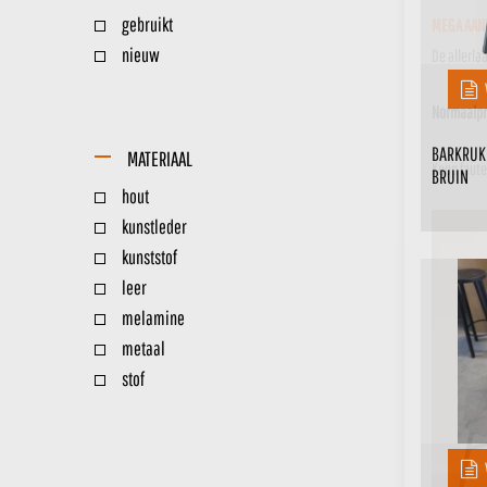
gebruikt
MEGA AANB
nieuw
De allerla
Normaalpri
BARKRUK
MATERIAAL
Koop faute
BRUIN
hout
kunstleder
kunststof
leer
melamine
metaal
stof