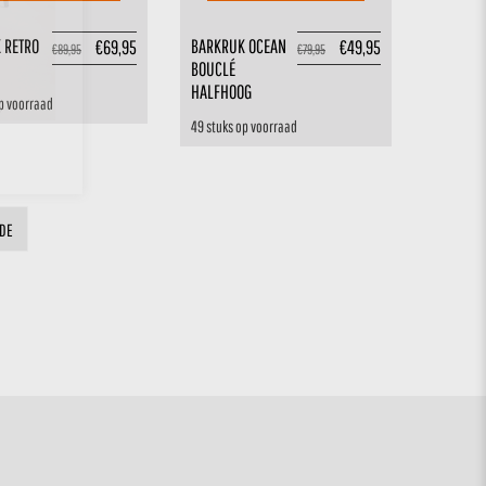
 RETRO
BARKRUK OCEAN
€
69,95
€
49,95
€
89,95
€
79,95
BOUCLÉ
HALFHOOG
p voorraad
49 stuks op voorraad
DE