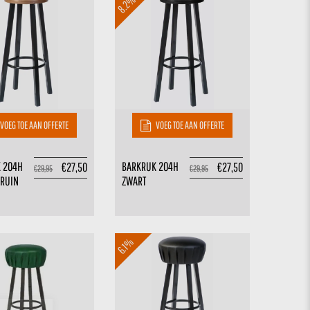
8.2%
VOEG TOE AAN OFFERTE
VOEG TOE AAN OFFERTE
 204H
BARKRUK 204H
€
27,50
€
27,50
€
29,95
€
29,95
RUIN
ZWART
6.1%