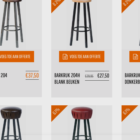
8.2%
8.2%
VOEG TOE AAN OFFERTE
VOEG TOE AAN OFFERTE
€
37,50
 204
BARKRUK 204H
BARKRUK
€
27,50
€
29,95
BLANK BEUKEN
DONKERB
6.1%
6.1%