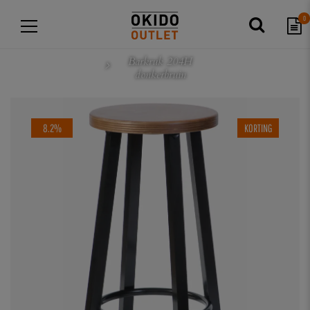
0
Barkruk 204H
donkerbruin
8.2%
KORTING