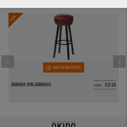
6.1%
VOEG TOE AAN OFFERTE
BARKRUK 204G BORDEAUX
€
37,50
€
39,95