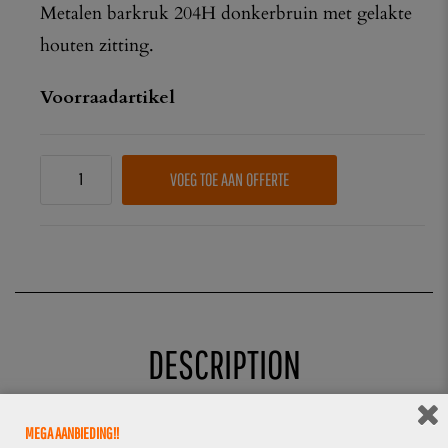
Metalen barkruk 204H donkerbruin met gelakte
houten zitting.
Voorraadartikel
VOEG TOE AAN OFFERTE
DESCRIPTION
MEGA AANBIEDING!!
Metalen barkruk 204H donkerbruin