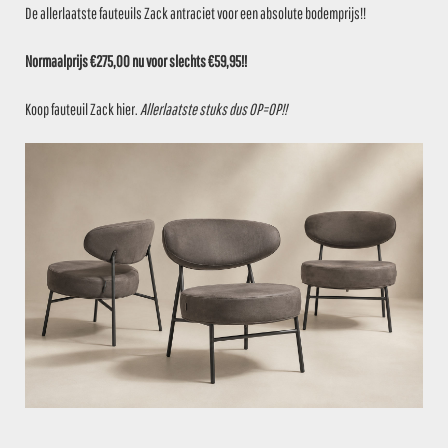
De allerlaatste fauteuils Zack antraciet voor een absolute bodemprijs!!
met gelakte houten zitting.
Normaalprijs €275,00 nu voor slechts €59,95!!
Framekleur: zwart epoxy
Degelijk Nederlands fabrikaat!
Koop fauteuil Zack
hier
.
Allerlaatste stuks dus OP=OP!!
Zithoogte: 77 cm
BxD: 33×33 cm
Zitting: Ø 31,8 cm
Stukprijs: € 29,95
ZIE JE DIT OOK ZITTEN?