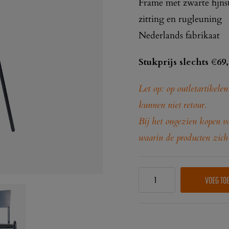
Frame met zwarte fijns
zitting en rugleuning
Nederlands fabrikaat
Stukprijs slechts €69
Let op: op outletartikele
kunnen niet retour.
Bij het ongezien kopen va
waarin de producten zich
VOEG TO