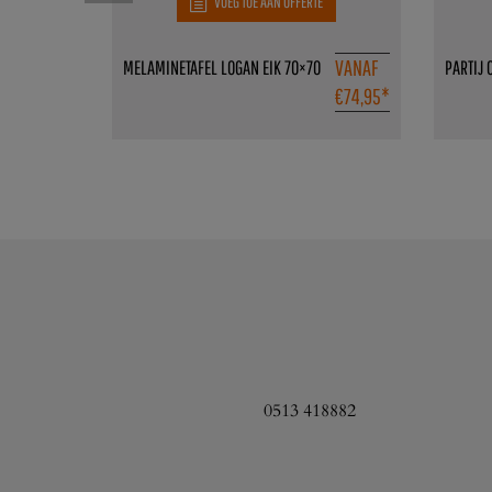
VOEG TOE AAN OFFERTE
VANAF
MELAMINETAFEL LOGAN EIK 70×70
PARTIJ 
€
74,95
*
0513 418882