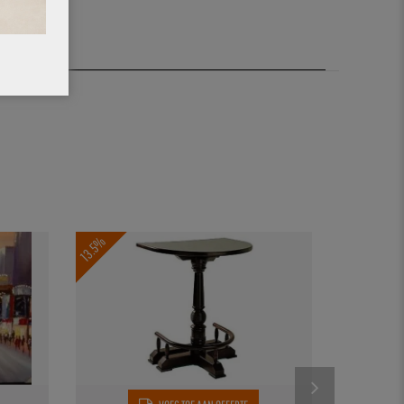
13.5%
41.9%