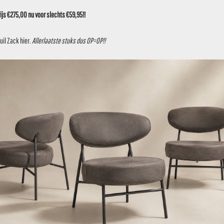
js €275,00 nu voor slechts €59,95!!
tuur
uil Zack
hier
.
Allerlaatste stuks dus OP=OP!!
 hout
 108.5 cm
cm
s €69,95 (normaal €89,95)
tikelen geven wij geen garantie en deze artikelen kunnen niet reto
pen van outletartikelen gaat u akkoord met de staat waarin de p