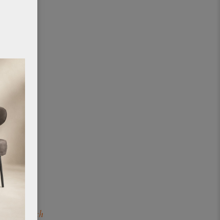
ur.
roducten zich