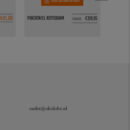
VOEG TOE AAN OFFERTE
€
45,00
POKERTAFEL ROTTERDAM
PARTIJ 002
€
319,95
€
369,95
3 stuks op v
outlet@okidobv.nl