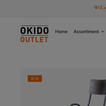
Wil j
Home
Assortiment
22.2%