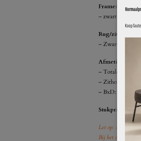
Frame:
Normaalpri
– zwart fijnstruc
Koop faute
Rug/zitting:
– Zwart gebeitst
Afmetingen:
– Totale hoogte:
– Zithoogte: 80 
– BxD: 40×40 cm
Stukprijs slecht
Let op: op outletar
Bij het ongezien ko