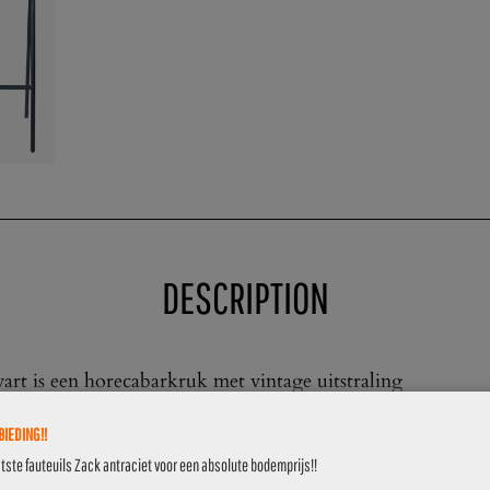
DESCRIPTION
rt is een horecabarkruk met vintage uitstraling
fijnstructuur en met zwart gebeitste houten zitting en ru
IEDING!!
kaat
atste fauteuils Zack antraciet voor een absolute bodemprijs!!