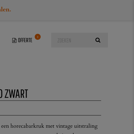
alen.
0
t
O ZWART
 een horecabarkruk met vintage uitstraling