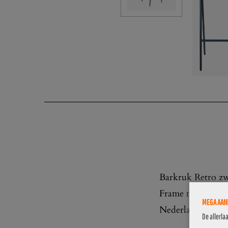
Barkruk Retro zwa
Frame met zwarte 
MEGA AANB
Nederlands fabri
De allerla