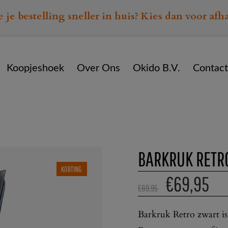
e je bestelling sneller in huis? Kies dan voor afh
Koopjeshoek
Over Ons
Okido B.V.
Contact
Home
Assortiment
Barkrukken
Barkruk Retro zwar
BARKRUK RETR
KORTING
€
69,95
€
89,95
Barkruk Retro zwart is