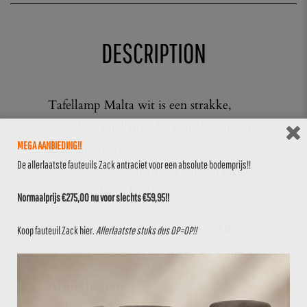
DESCRIPTION
Tafellamp Malta wit is een strakke,
draadloze tafellamp die gemakkelijk in
MEGA AANBIEDING!!
ieder interieur past.
De allerlaatste fauteuils Zack antraciet voor een absolute bodemprijs!!
Wordt geleverd inclusief batterij en
magnetische oplaadkabel.
Normaalprijs €275,00 nu voor slechts €59,95!!
Deze lamp is van het merk
Securit
, een
Koop fauteuil Zack
hier
.
Allerlaatste stuks dus OP=OP!!
vooraanstaande leverancier van lampen
Afmetingen: