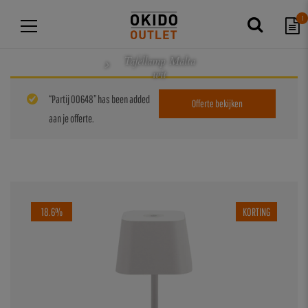
1
Tafellamp Malta
wit
“Partij 00648” has been added
Offerte bekijken
aan je offerte.
18.6%
KORTING