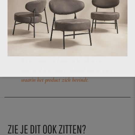
– HxBxD: 22×7,5×7,5 cm
Stukprijs € 32,50
(normaal €39,95)
LET OP!! Op outletproducten geven wij
geen garantie, en deze kunnen ook niet
retour.
Bij het ongezien kopen of bestellen van
deze producten gaat u akkoord met de staat
waarin het product zich bevindt.
ZIE JE DIT OOK ZITTEN?