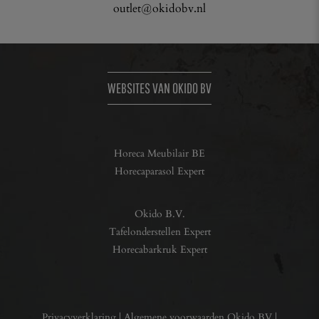
outlet@okidobv.nl
WEBSITES VAN OKIDO BV
Horeca Meubilair BE
Horecaparasol Expert
Okido B.V.
Tafelonderstellen Expert
Horecabarkruk Expert
Privacyverklaring
|
Algemene voorwaarden Okido BV
|