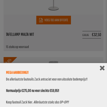
VOEG TOE AAN OFFERTE
TAFELLAMP MALTA WIT
€
32,50
€
39,95
15 stuks op voorraad
18.6%
MEGA AANBIEDING!!
De allerlaatste fauteuils Zack antraciet voor een absolute bodemprijs!!
Normaalprijs €275,00 nu voor slechts €59,95!!
Koop fauteuil Zack
hier
.
Allerlaatste stuks dus OP=OP!!
VOEG TOE AAN OFFERTE