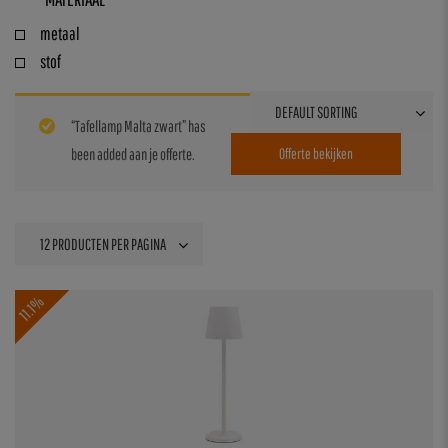
metaal
stof
“Tafellamp Malta zwart” has
been added aan je offerte.
Offerte bekijken
11.1%