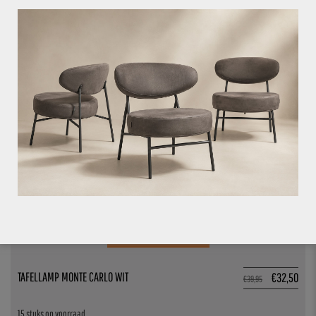
TAFELLAMP MALTA ZWART
€
32,50
€
39,95
13 stuks op voorraad
18.6%
VOEG TOE AAN OFFERTE
TAFELLAMP MONTE CARLO WIT
€
32,50
€
39,95
15 stuks op voorraad