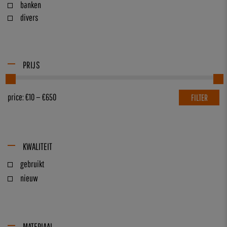
banken
divers
PRIJS
price:
€10
—
€650
FILTER
KWALITEIT
gebruikt
nieuw
MATERIAAL