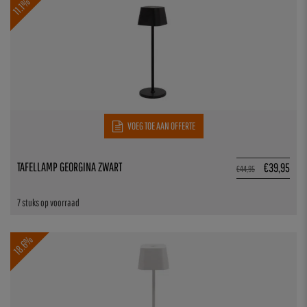
11.1%
VOEG TOE AAN OFFERTE
TAFELLAMP GEORGINA ZWART
€
39,95
€
44,95
7 stuks op voorraad
18.6%