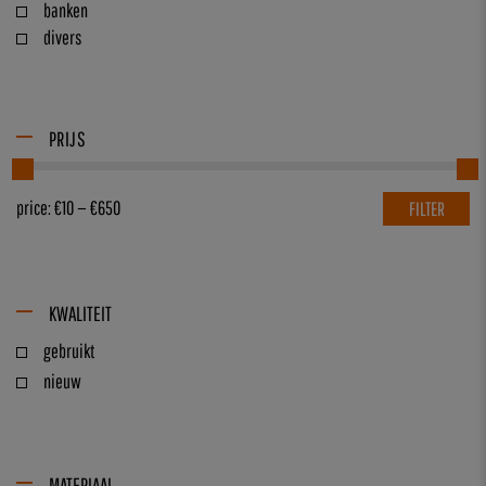
banken
divers
PRIJS
price:
€10
—
€650
FILTER
KWALITEIT
gebruikt
nieuw
MATERIAAL