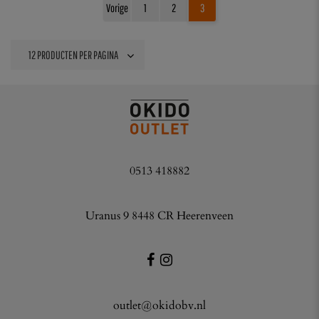
Vorige
1
2
3
0513 418882
Uranus 9 8448 CR Heerenveen
outlet@okidobv.nl