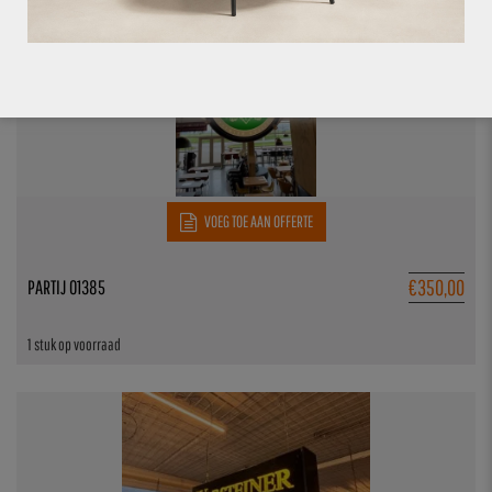
VOEG TOE AAN OFFERTE
€
350,00
PARTIJ 01385
1 stuk op voorraad