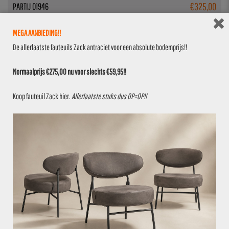
€
325,00
PARTIJ 01946
MEGA AANBIEDING!!
1 stuk op voorraad
De allerlaatste fauteuils Zack antraciet voor een absolute bodemprijs!!
Normaalprijs €275,00 nu voor slechts €59,95!!
Koop fauteuil Zack
hier
.
Allerlaatste stuks dus OP=OP!!
VOEG TOE AAN OFFERTE
€
350,00
PARTIJ 01384
1 stuk op voorraad