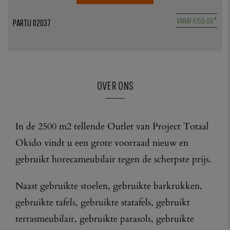
5
VANAF
€
150,00
*
PARTIJ 02037
1
OVER ONS
In de 2500 m2 tellende Outlet van Project Totaal
Okido vindt u een grote voorraad nieuw en
gebruikt horecameubilair tegen de scherpste prijs.
Naast gebruikte stoelen, gebruikte barkrukken,
gebruikte tafels, gebruikte statafels, gebruikt
terrasmeubilair, gebruikte parasols, gebruikte