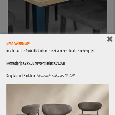
MEGA AANBIEDING!!
De allerlaatste fauteuils Zack antraciet voor een absolute bodemprijs!!
Normaalprijs €275,00 nu voor slechts €59,95!!
Koop fauteuil Zack
hier
.
Allerlaatste stuks dus OP=OP!!
BANKEN