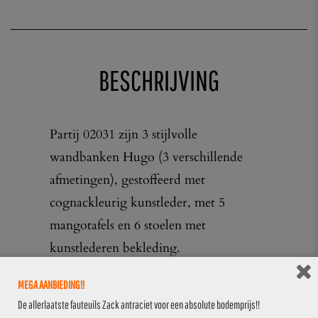
BESCHRIJVING
Partij 02031 zijn 3 stijlvolle
wandbanken Hugo (3 verschillende
afmetingen), gestoffeerd met
cognackleurig kunstleder, met 5
mangotafels en 6 stoelen met
kunstlederen bekleding.
De banken hebben een box en zijn
MEGA AANBIEDING!!
voorzien van verticale sierstiksels op de
De allerlaatste fauteuils Zack antraciet voor een absolute bodemprijs!!
rugleuning. De tafels en de stoelen zijn