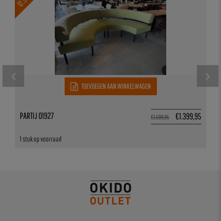
12.5%
TOEVOEGEN AAN WINKELWAGEN
PARTIJ 01927
€
1.399,95
€
1.599,95
1 stuk op voorraad