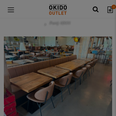
0
Partij 02031