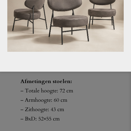
dient u het tafelblad op het terras onderstel
te lijmen d.m.v. high-tech kit.
(deze kit hebben wij niet te koop)
Afmetingen tafels:
– LxB: 60×60 cm
– Hoogte: 71 cm
– Bladdikte: 12 mm
Afmetingen stoelen:
– Totale hoogte: 72 cm
– Armhoogte: 60 cm
– Zithoogte: 43 cm
– BxD: 52×55 cm