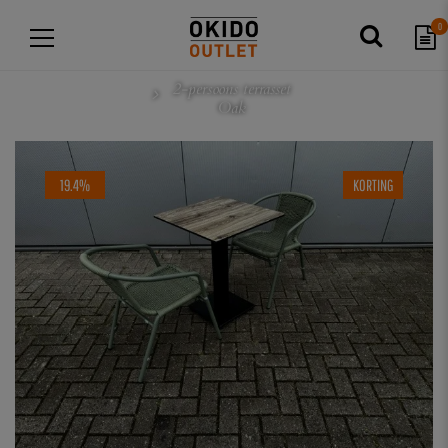
0
2-persoons terrasset
Oak
19.4%
KORTING