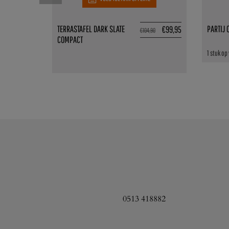
TERRASTAFEL DARK SLATE
PARTIJ 
€
99,95
€
104,90
COMPACT
1 stuk op
0513 418882