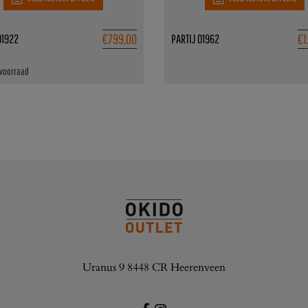
€
799,00
€
1
01922
PARTIJ 01962
 voorraad
Uranus 9 8448 CR Heerenveen