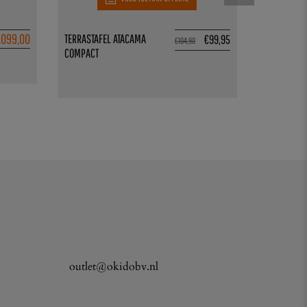
.099,00
TERRASTAFEL ATACAMA
PARTIJ 014
€
99,95
€
104,90
COMPACT
outlet@okidobv.nl