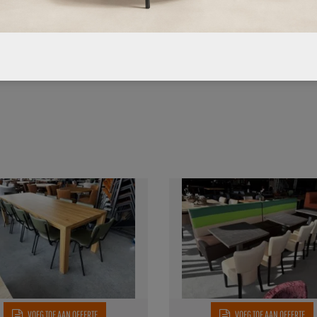
d strekt, OP=OP!!
VOEG TOE AAN OFFERTE
VOEG TOE AAN OFFERTE