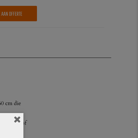
E AAN OFFERTE
60 cm die
zoals zon of