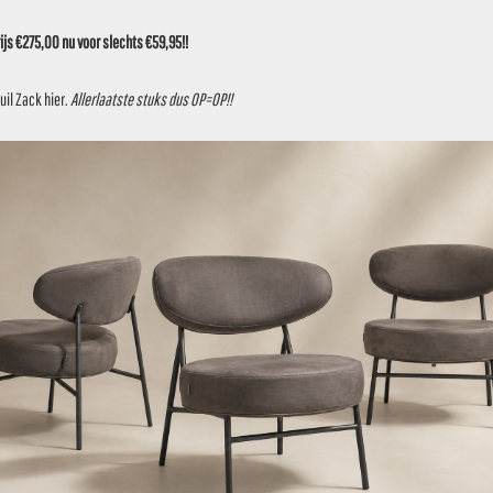
UV-bestendig waardoor dit niet verkleurt.
js €275,00 nu voor slechts €59,95!!
t voor toepassingen waarbij er direct contact met zwembad
jfgroen, taupe of marsala
uil Zack
hier
.
Allerlaatste stuks dus OP=OP!!
 cm
5 p.s.!!! (normaalprijs €49,95)