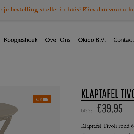
e je bestelling sneller in huis? Kies dan voor afh
Koopjeshoek
Over Ons
Okido B.V.
Contact
Home
Assortiment
Tafels
Klaptafel Tivoli rond 60 c
KLAPTAFEL TIV
KORTING
€
39,95
€
49,95
Klaptafel Tivoli rond 