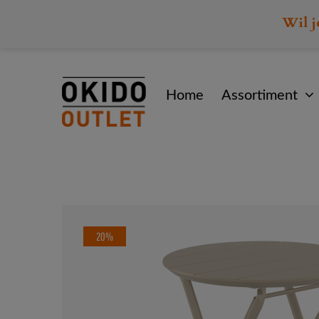
Wil j
Home
Assortiment
20%