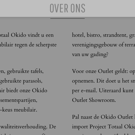
OVER ONS
otaal Okido vindt u een
hotel, bistro, strandtent, g
ilair tegen de scherpste
verenigingsgebouw of terras
van uw gading?
, gebruikte tafels,
Voor onze Outlet geldt: op
 gebruikte parasols,
opnemen. Dit doet u het sne
air biedt onze Okido
per e-mail. Uiteraard kun
ssementspartijen,
Outlet Showroom.
-keus meubilair.
Pal naast de Okido Outlet 
kwaliteitsverhouding. De
import Project Totaal Okid