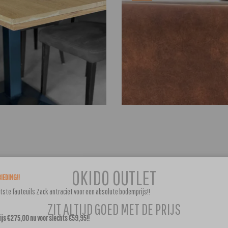
OKIDO OUTLET
IEDING!!
atste fauteuils Zack antraciet voor een absolute bodemprijs!!
ZIT ALTIJD GOED MET DE PRIJS
js €275,00 nu voor slechts €59,95!!