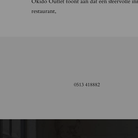
Okido Outlet toont aan dat een sfeervolle in
restaurant,
0513 418882