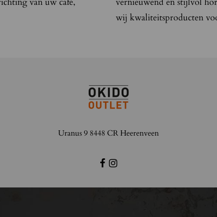
richting van uw café,
vernieuwend en stijlvol ho
wij kwaliteitsproducten vo
Uranus 9 8448 CR Heerenveen