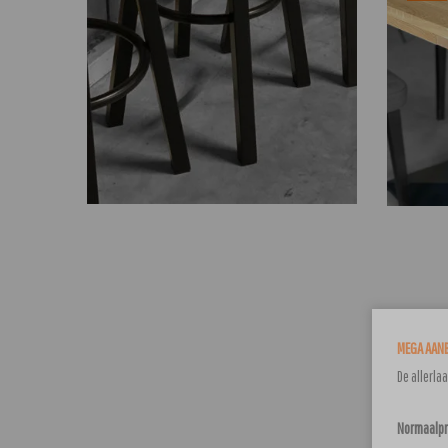
MEGA AANB
De allerla
Normaalpri