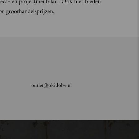
reca- en projectmeubilair. Ook hier bieden
or groothandelsprijzen.
outlet@okidobv.nl