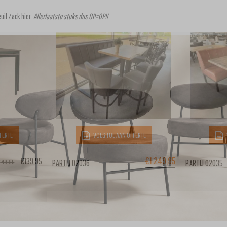
euil Zack
hier
.
Allerlaatste stuks dus OP=OP!!
FERTE
VOEG TOE AAN OFFERTE
€
1.249,95
€
139,95
PARTIJ 02036
PARTIJ 02035
€
149,95