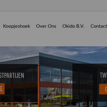
Koopjeshoek
Over Ons
Okido B.V.
Contact
TW
STPARTIJEN
S