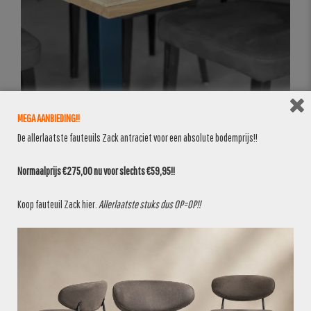
MEGA AANBIEDING!!
De allerlaatste fauteuils Zack antraciet voor een absolute bodemprijs!!
Normaalprijs €275,00 nu voor slechts €59,95!!
Koop fauteuil Zack
hier
.
Allerlaatste stuks dus OP=OP!!
BANKEN