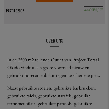
5
VANAF
€
150,00
*
PARTIJ 02037
1
OVER ONS
In de 2500 m2 tellende Outlet van Project Totaal
Okido vindt u een grote voorraad nieuw en
gebruikt horecameubilair tegen de scherpste prijs.
Naast gebruikte stoelen, gebruikte barkrukken,
gebruikte tafels, gebruikte statafels, gebruikt
terrasmeubilair, gebruikte parasols, gebruikte