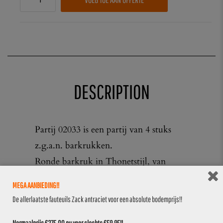
DESCRIPTION
Partij 02033 is een partij van 4 stuks
z.g.a.n. barkrukken.
Ronde barkruk in Thonetstijl, van
solide beukenhout met dikke houten
MEGA AANBIEDING!!
voetring en een luxe groene zitting met
De allerlaatste fauteuils Zack antraciet voor een absolute bodemprijs!!
gouden siernagels.
Normaalprijs €275,00 nu voor slechts €59,95!!