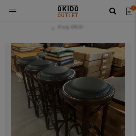
0
Partij 02033