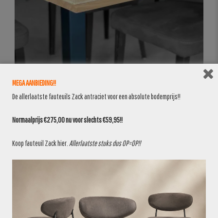
MEGA AANBIEDING!!
De allerlaatste fauteuils Zack antraciet voor een absolute bodemprijs!!
Normaalprijs €275,00 nu voor slechts €59,95!!
Koop fauteuil Zack
hier
.
Allerlaatste stuks dus OP=OP!!
BANKEN