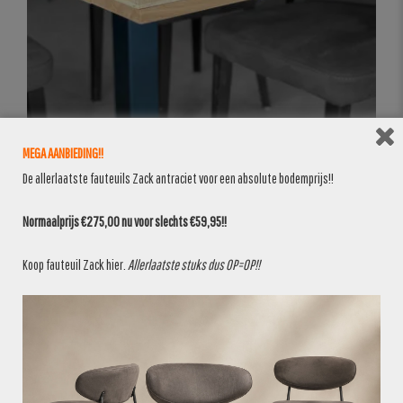
MEGA AANBIEDING!!
De allerlaatste fauteuils Zack antraciet voor een absolute bodemprijs!!
Normaalprijs €275,00 nu voor slechts €59,95!!
Koop fauteuil Zack
hier
.
Allerlaatste stuks dus OP=OP!!
BANKEN