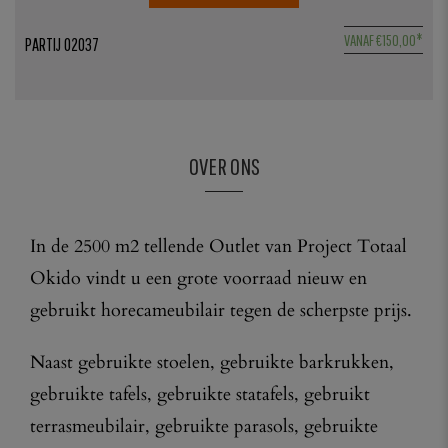
5
VANAF
€
150,00
*
PARTIJ 02037
1
OVER ONS
In de 2500 m2 tellende Outlet van Project Totaal
Okido vindt u een grote voorraad nieuw en
gebruikt horecameubilair tegen de scherpste prijs.
Naast gebruikte stoelen, gebruikte barkrukken,
gebruikte tafels, gebruikte statafels, gebruikt
terrasmeubilair, gebruikte parasols, gebruikte