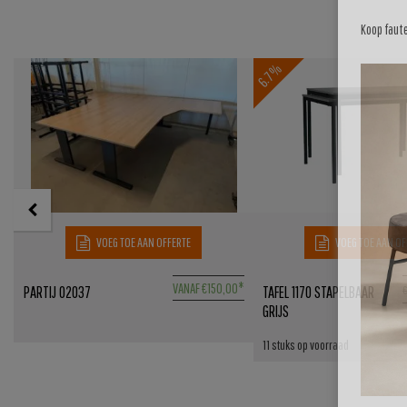
Koop faut
6.7%
VOEG TOE AAN OFFERTE
VOEG TOE AAN OF
5
VANAF
€
150,00
*
PARTIJ 02037
TAFEL 1170 STAPELBAAR
GRIJS
11 stuks op voorraad