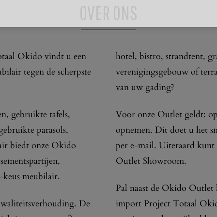
OVER ONS
otaal Okido vindt u een
hotel, bistro, strandtent, g
ilair tegen de scherpste
verenigingsgebouw of terras
van uw gading?
, gebruikte tafels,
Voor onze Outlet geldt: op
 gebruikte parasols,
opnemen. Dit doet u het sne
air biedt onze Okido
per e-mail. Uiteraard kun
ssementspartijen,
Outlet Showroom.
-keus meubilair.
Pal naast de Okido Outlet 
kwaliteitsverhouding. De
import Project Totaal Okid