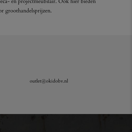
reca- en projectmeubilair. Ook hier bieden
or groothandelsprijzen.
outlet@okidobv.nl