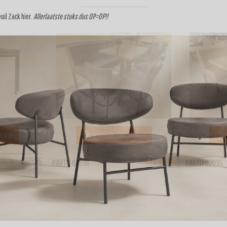
euil Zack
hier
.
Allerlaatste stuks dus OP=OP!!
FERTE
VOEG TOE AAN OFFERTE
€
1.249,95
€
139,95
PARTIJ 02036
PARTIJ 02035
€
149,95