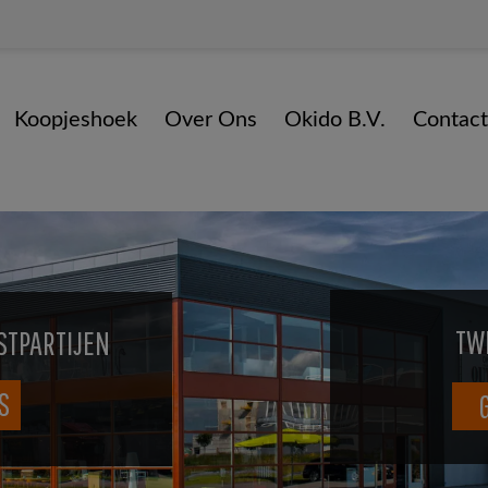
Koopjeshoek
Over Ons
Okido B.V.
Contact
TW
STPARTIJEN
S