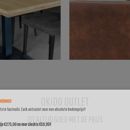
OKIDO OUTLET
IEDING!!
atste fauteuils Zack antraciet voor een absolute bodemprijs!!
ZIT ALTIJD GOED MET DE PRIJS
js €275,00 nu voor slechts €59,95!!