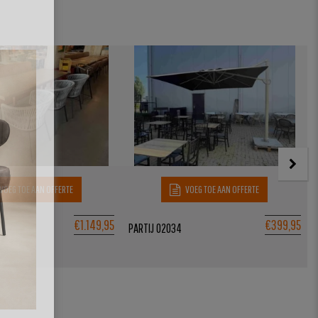
VOEG TOE AAN OFFERTE
VOEG TOE AAN OFFERTE
€
1.149,95
€
399,95
PARTIJ 02034