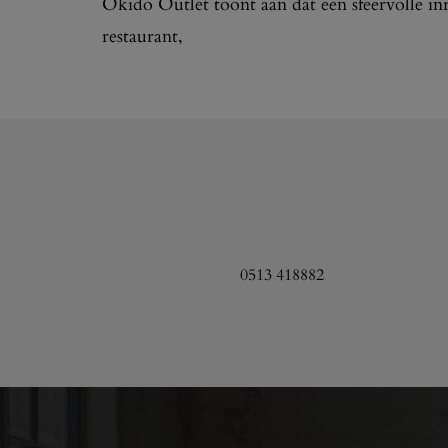
Okido Outlet toont aan dat een sfeervolle in
restaurant,
0513 418882