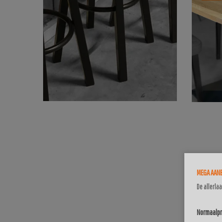
MEGA AANB
De allerla
Normaalpri