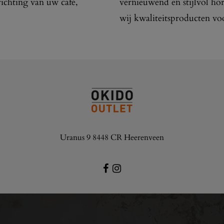
richting van uw café,
vernieuwend en stijlvol ho
wij kwaliteitsproducten vo
Uranus 9 8448 CR Heerenveen