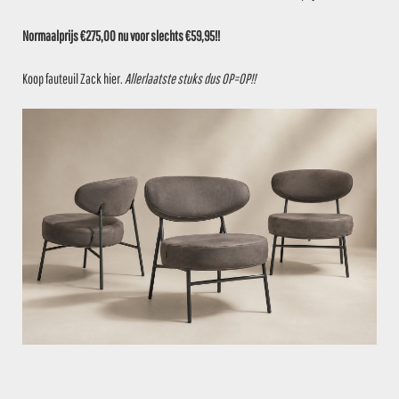
Normaalprijs €275,00 nu voor slechts €59,95!!
DESCRIPTION
Koop fauteuil Zack
hier
.
Allerlaatste stuks dus OP=OP!!
Stoere hocker Dex wit in industriële
stijl.
Voorraadartikel
ZIE JE DIT OOK ZITTEN?