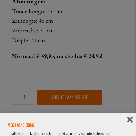
Afmetingen:
Totale hoogte: 46 cm
Zithoogte: 46 cm
Zitbreedte: 31 cm
Diepte: 31 cm
Normaal € 49,95, nu slechts € 24,95!
VOEG TOE AAN OFFERTE
MEGA AANBIEDING!!
De allerlaatste fauteuils Zack antraciet voor een absolute bodemprijs!!