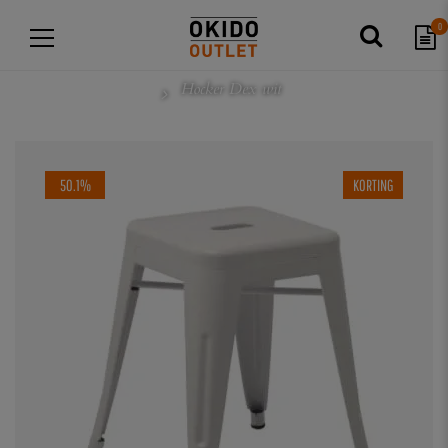
0
Hocker Dex wit
50.1%
KORTING