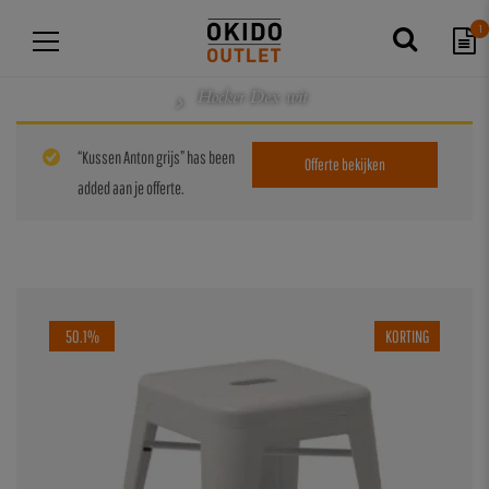
1
Hocker Dex wit
“Kussen Anton grijs” has been
Offerte bekijken
added aan je offerte.
50.1%
KORTING