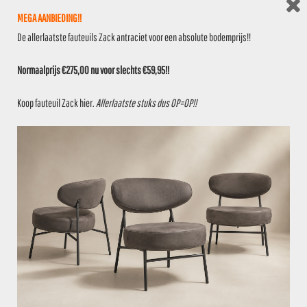
MEGA AANBIEDING!!
De allerlaatste fauteuils Zack antraciet voor een absolute bodemprijs!!
Normaalprijs €275,00 nu voor slechts €59,95!!
Koop fauteuil Zack
hier
.
Allerlaatste stuks dus OP=OP!!
DESCRIPTION
Stoere hocker Dex wit in industriële
stijl.
Voorraadartikel