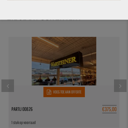
ZIE JE DIT OOK ZITTEN?
VOEG TOE AAN OFFERTE
€
375,00
PARTIJ 00826
1 stuk op voorraad