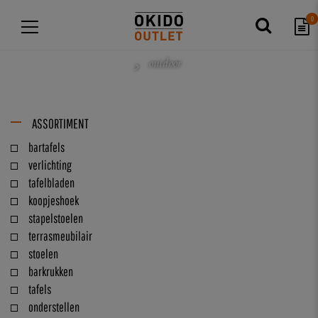
0
outdoor
ASSORTIMENT
bartafels
verlichting
tafelbladen
koopjeshoek
stapelstoelen
terrasmeubilair
stoelen
barkrukken
tafels
onderstellen