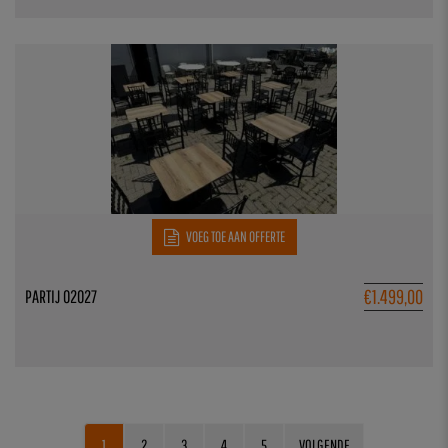
VOEG TOE AAN OFFERTE
€
1.499,00
PARTIJ 02027
1
2
3
4
5
VOLGENDE