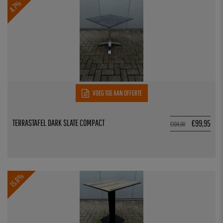
4.7%
VOEG TOE AAN OFFERTE
TERRASTAFEL DARK SLATE COMPACT
€
99,95
€
104,90
15.8%