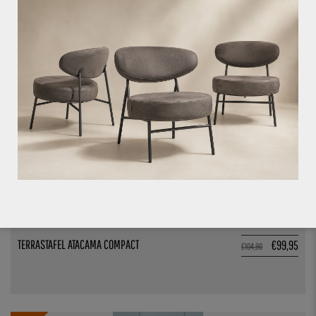
€
49,95
4.7%
VOEG TOE AAN OFFERTE
TERRASTAFEL ATACAMA COMPACT
€
99,95
€
104,90