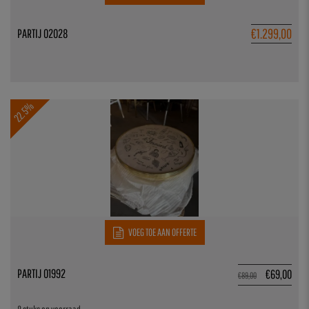
€
1.299,00
PARTIJ 02028
22.5%
VOEG TOE AAN OFFERTE
PARTIJ 01992
€
69,00
€
89,00