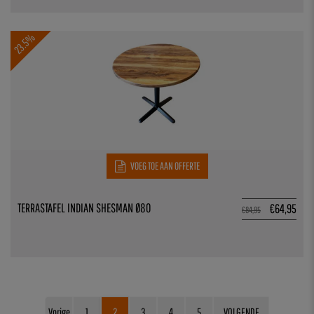
23.5%
VOEG TOE AAN OFFERTE
TERRASTAFEL INDIAN SHESMAN Ø80
€
64,95
€
84,95
Vorige
1
2
3
4
5
VOLGENDE