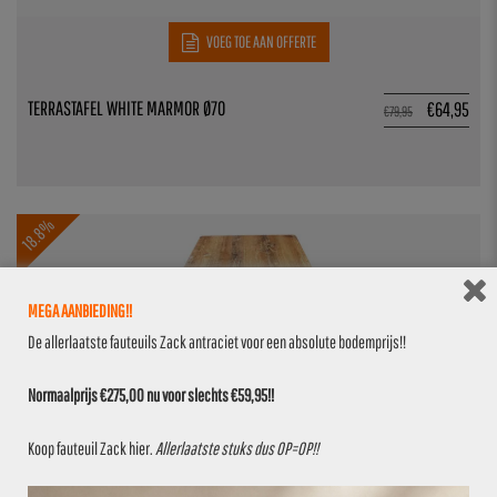
VOEG TOE AAN OFFERTE
TERRASTAFEL WHITE MARMOR Ø70
€
64,95
€
79,95
18.8%
MEGA AANBIEDING!!
De allerlaatste fauteuils Zack antraciet voor een absolute bodemprijs!!
Normaalprijs €275,00 nu voor slechts €59,95!!
VOEG TOE AAN OFFERTE
Koop fauteuil Zack
hier
.
Allerlaatste stuks dus OP=OP!!
TERRASTAFEL ATACAMA 70×70
€
64,95