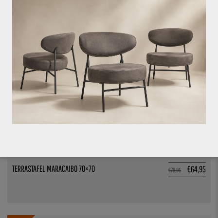
€
79,95
18.8%
VOEG TOE AAN OFFERTE
TERRASTAFEL MARACAIBO 70×70
€
64,95
€
79,95