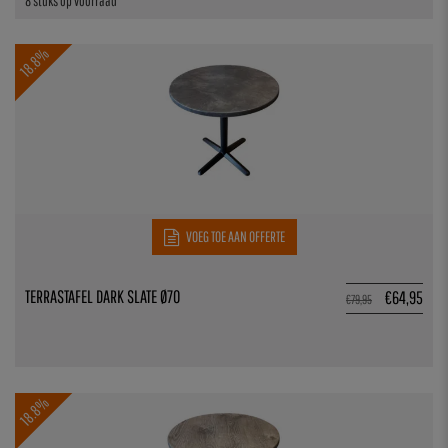
8 stuks op voorraad
18.8%
VOEG TOE AAN OFFERTE
TERRASTAFEL DARK SLATE Ø70
€
64,95
€
79,95
18.8%