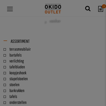
0
outdoor
ASSORTIMENT
terrasmeubilair
bartafels
verlichting
tafelbladen
koopjeshoek
stapelstoelen
stoelen
barkrukken
tafels
onderstellen