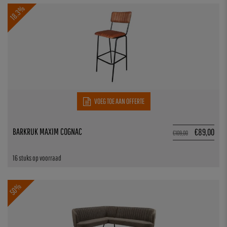
18.3%
VOEG TOE AAN OFFERTE
BARKRUK MAXIM COGNAC
€
89,00
€
109,00
16 stuks op voorraad
50%