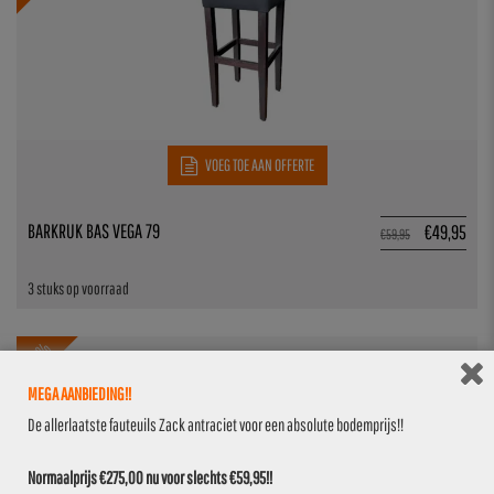
VOEG TOE AAN OFFERTE
BARKRUK BAS VEGA 79
€
49,95
€
59,95
3 stuks op voorraad
16.7%
MEGA AANBIEDING!!
De allerlaatste fauteuils Zack antraciet voor een absolute bodemprijs!!
Normaalprijs €275,00 nu voor slechts €59,95!!