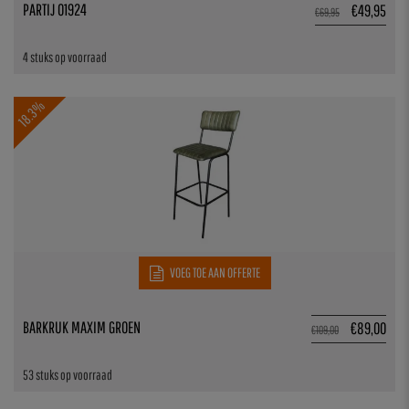
PARTIJ 01924
€
49,95
€
69,95
4 stuks op voorraad
18.3%
VOEG TOE AAN OFFERTE
BARKRUK MAXIM GROEN
€
89,00
€
109,00
53 stuks op voorraad