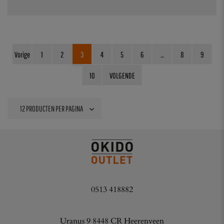
Vorige
1
2
3
4
5
6
…
8
9
10
VOLGENDE
0513 418882
Uranus 9 8448 CR Heerenveen