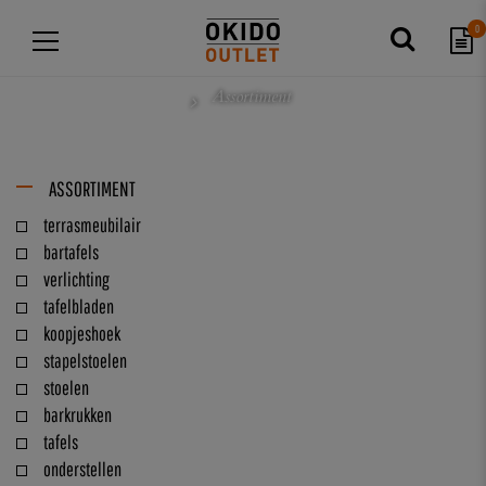
0
Assortiment
ASSORTIMENT
terrasmeubilair
bartafels
verlichting
tafelbladen
koopjeshoek
stapelstoelen
stoelen
barkrukken
tafels
onderstellen