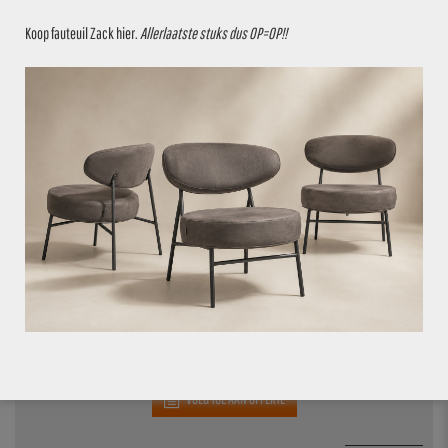
Koop fauteuil Zack
hier
.
Allerlaatste stuks dus OP=OP!!
VOEG TOE AAN OFFERTE
BARKRUK BAS VEGA 99
€
49,95
€
59,95
4 stuks op voorraad
28.6%
VOEG TOE AAN OFFERTE