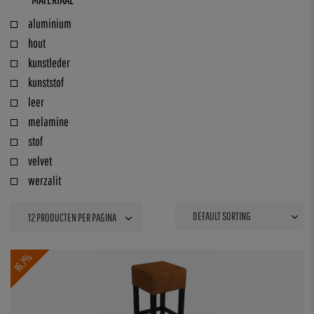
aluminium
hout
kunstleder
kunststof
leer
melamine
stof
velvet
werzalit
16.7%