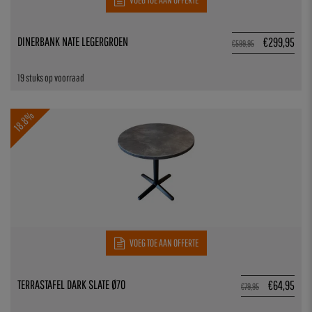
DINERBANK NATE LEGERGROEN
€
299,95
€
599,95
19 stuks op voorraad
18.8%
VOEG TOE AAN OFFERTE
TERRASTAFEL DARK SLATE Ø70
€
64,95
€
79,95