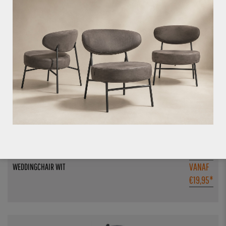
3 stuks op voorraad
TOEVOEGEN AAN WINKELWAGEN
VANAF
WEDDINGCHAIR WIT
€
19,95
*