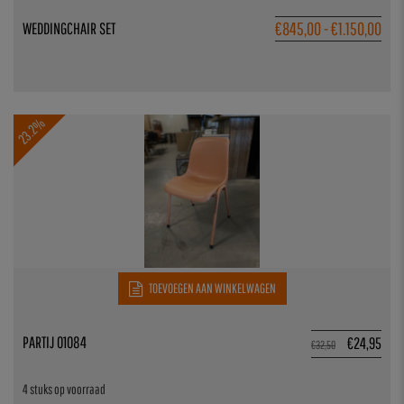
€
845,00
-
€
1.150,00
WEDDINGCHAIR SET
23.2%
TOEVOEGEN AAN WINKELWAGEN
PARTIJ 01084
€
24,95
€
32,50
4 stuks op voorraad