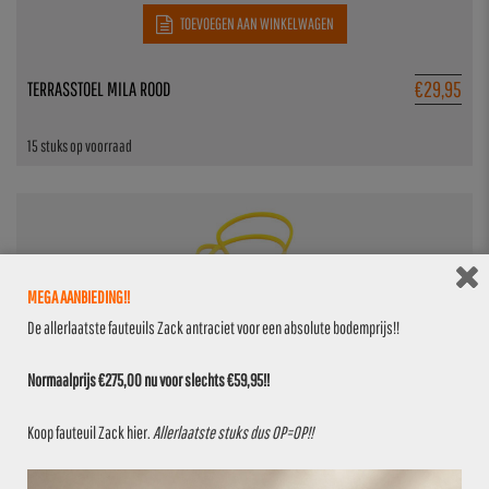
TOEVOEGEN AAN WINKELWAGEN
€
29,95
TERRASSTOEL MILA ROOD
15 stuks op voorraad
MEGA AANBIEDING!!
De allerlaatste fauteuils Zack antraciet voor een absolute bodemprijs!!
Normaalprijs €275,00 nu voor slechts €59,95!!
TOEVOEGEN AAN WINKELWAGEN
Koop fauteuil Zack
hier
.
Allerlaatste stuks dus OP=OP!!
€
29,95
TERRASSTOEL MILA GEEL