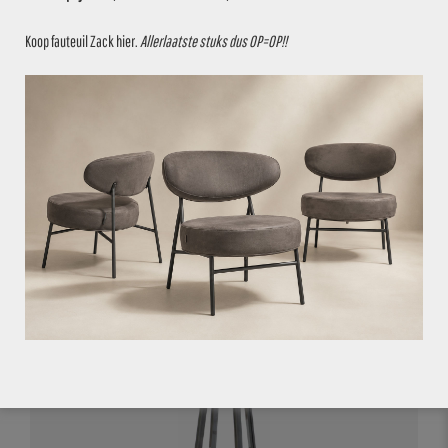
– BxD: 57×56 cm
Koop fauteuil Zack
hier
.
Allerlaatste stuks dus OP=OP!!
Stukprijs € 29,95
Op = op!
ZIE JE DIT OOK ZITTEN?