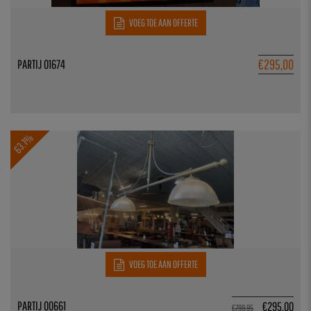
VOEG TOE AAN OFFERTE
€
295,00
PARTIJ 01674
63.1%
VOEG TOE AAN OFFERTE
PARTIJ 00661
€
295,00
€
799,95