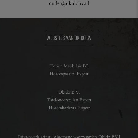
outlet@okidobv.nl
WEBSITES VAN OKIDO BV
Horeca Meubilair BE
Horecaparasol Expert
Okido B.V.
Tafelonderstellen Expert
Horecabarkruk Expert
Privacyverklaring
|
Algemene voorwaarden Okido BV
|