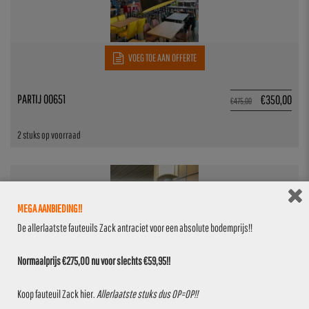
VOEG TOE AAN OFFERTE
PARTIJ 00651
€
350,00
€
475,00
2 stuks op voorraad
MEGA AANBIEDING!!
De allerlaatste fauteuils Zack antraciet voor een absolute bodemprijs!!
Normaalprijs €275,00 nu voor slechts €59,95!!
Koop fauteuil Zack
hier
.
Allerlaatste stuks dus OP=OP!!
VOEG TOE AAN OFFERTE