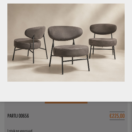
€
249,00
PARTIJ 00654
VOEG TOE AAN OFFERTE
€
225,00
PARTIJ 00656
1 stuk op voorraad