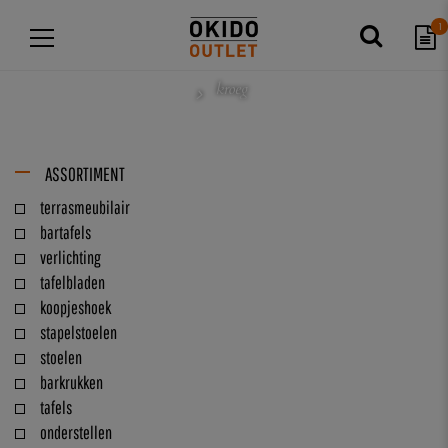
1
kroeg
ASSORTIMENT
terrasmeubilair
bartafels
verlichting
tafelbladen
koopjeshoek
stapelstoelen
stoelen
barkrukken
tafels
onderstellen