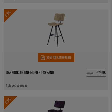
11.1%
VOEG TOE AAN OFFERTE
BARKRUK JIP ONE MOMENT 49 ZAND
€
79,95
€
89,95
1 stuk op voorraad
11.1%