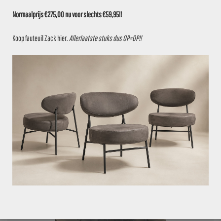
Normaalprijs €275,00 nu voor slechts €59,95!!
Koop fauteuil Zack
hier
.
Allerlaatste stuks dus OP=OP!!
VOEG TOE AAN OFFERTE
€
749,95
PARTIJ 01904