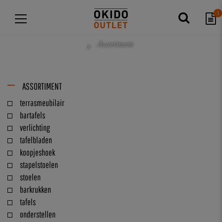
1
Assortiment
ASSORTIMENT
terrasmeubilair
bartafels
verlichting
tafelbladen
koopjeshoek
stapelstoelen
stoelen
barkrukken
tafels
onderstellen