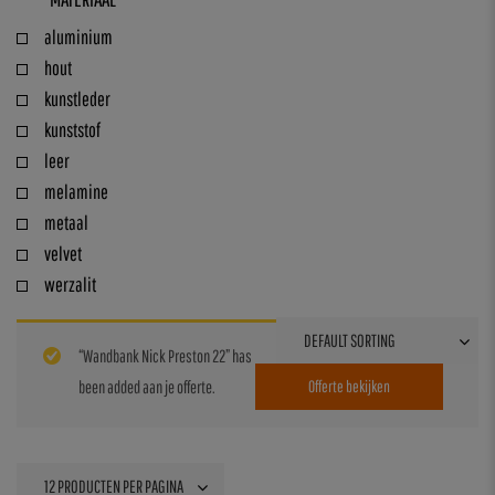
aluminium
hout
kunstleder
kunststof
leer
melamine
metaal
velvet
werzalit
“Wandbank Nick Preston 22” has
been added aan je offerte.
Offerte bekijken