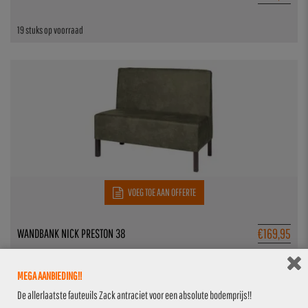
19 stuks op voorraad
VOEG TOE AAN OFFERTE
€
169,95
WANDBANK NICK PRESTON 38
32 stuks op voorraad
MEGA AANBIEDING!!
De allerlaatste fauteuils Zack antraciet voor een absolute bodemprijs!!