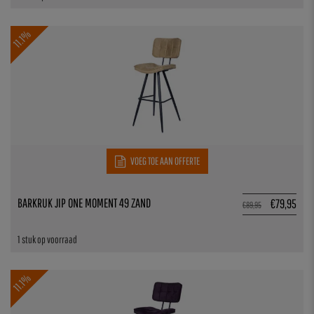
11.1%
VOEG TOE AAN OFFERTE
BARKRUK JIP ONE MOMENT 49 ZAND
€
79,95
€
89,95
1 stuk op voorraad
11.1%