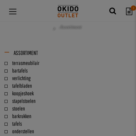
1
Assortiment
ASSORTIMENT
terrasmeubilair
bartafels
verlichting
tafelbladen
koopjeshoek
stapelstoelen
stoelen
barkrukken
tafels
onderstellen