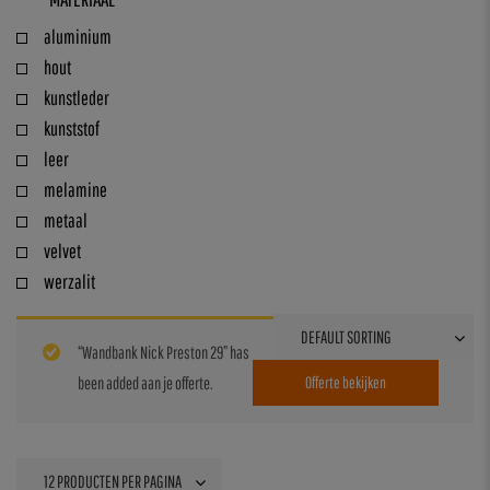
aluminium
hout
kunstleder
kunststof
leer
melamine
metaal
velvet
werzalit
“Wandbank Nick Preston 29” has
been added aan je offerte.
Offerte bekijken