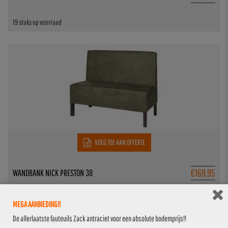
19 stuks op voorraad
VOEG TOE AAN OFFERTE
€
169,95
WANDBANK NICK PRESTON 38
32 stuks op voorraad
MEGA AANBIEDING!!
De allerlaatste fauteuils Zack antraciet voor een absolute bodemprijs!!