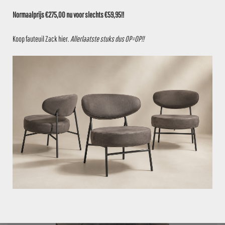
Normaalprijs €275,00 nu voor slechts €59,95!!
Koop fauteuil Zack
hier
.
Allerlaatste stuks dus OP=OP!!
VOEG TOE AAN OFFERTE
€
749,95
PARTIJ 01904