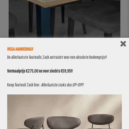
MEGA AANBIEDING!!
De allerlaatste fauteuils Zack antraciet voor een absolute bodemprijs!!
Normaalprijs €275,00 nu voor slechts €59,95!!
Koop fauteuil Zack
hier
.
Allerlaatste stuks dus OP=OP!!
BANKEN