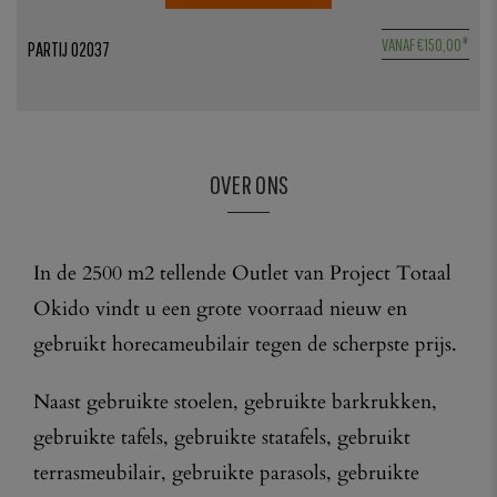
5
VANAF
€
150,00
*
PARTIJ 02037
1
OVER ONS
In de 2500 m2 tellende Outlet van Project Totaal
Okido vindt u een grote voorraad nieuw en
gebruikt horecameubilair tegen de scherpste prijs.
Naast gebruikte stoelen, gebruikte barkrukken,
gebruikte tafels, gebruikte statafels, gebruikt
terrasmeubilair, gebruikte parasols, gebruikte