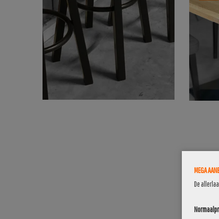
MEGA AANB
De allerla
Normaalpri