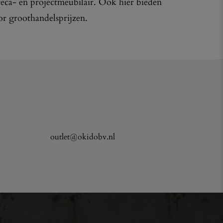
reca- en projectmeubilair. Ook hier bieden
or groothandelsprijzen.
outlet@okidobv.nl