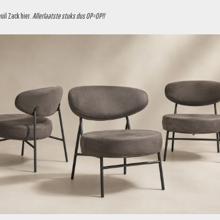
euil Zack
hier
.
Allerlaatste stuks dus OP=OP!!
FERTE
VOEG TOE AAN OFFERTE
€
1.249,95
€
139,95
PARTIJ 02036
PARTIJ 02035
€
149,95