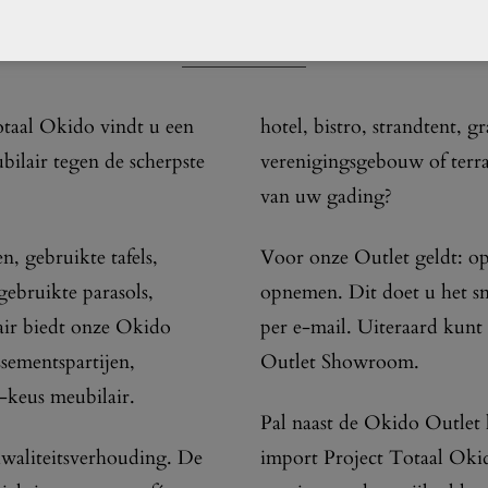
OVER ONS
otaal Okido vindt u een
hotel, bistro, strandtent, g
ilair tegen de scherpste
verenigingsgebouw of terras
van uw gading?
, gebruikte tafels,
Voor onze Outlet geldt: op
 gebruikte parasols,
opnemen. Dit doet u het sne
air biedt onze Okido
per e-mail. Uiteraard kun
ssementspartijen,
Outlet Showroom.
-keus meubilair.
Pal naast de Okido Outlet 
kwaliteitsverhouding. De
import Project Totaal Okid