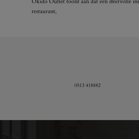
Okido Outlet toont aan dat een sfeervolle in
restaurant,
0513 418882