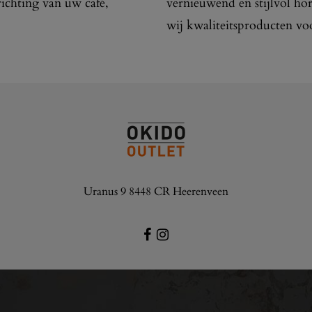
richting van uw café,
vernieuwend en stijlvol ho
wij kwaliteitsproducten vo
Uranus 9 8448 CR Heerenveen