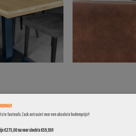
OKIDO OUTLET
IEDING!!
atste fauteuils Zack antraciet voor een absolute bodemprijs!!
ZIT ALTIJD GOED MET DE PRIJS
js €275,00 nu voor slechts €59,95!!