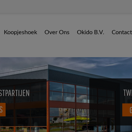
Koopjeshoek
Over Ons
Okido B.V.
Contact
TW
STPARTIJEN
S