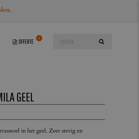
alen.
0
el
MILA GEEL
rrasstoel in het geel. Zeer stevig en