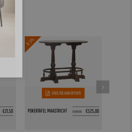
12.5%
VOEG TOE AAN OFFERTE
POKERTAFEL MAASTRICHT
WEDDINGCH
€
21,50
€
525,00
€
599,95