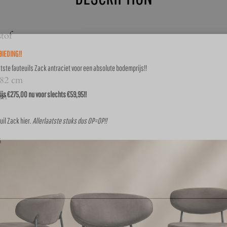
tof
IEDING!!
atste fauteuils Zack antraciet voor een absolute bodemprijs!!
 82 cm
js €275,00 nu voor slechts €59,95!!
cm
uil Zack
hier
.
Allerlaatste stuks dus OP=OP!!
5