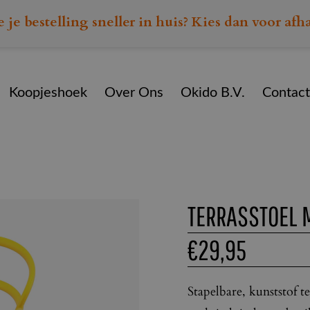
e je bestelling sneller in huis? Kies dan voor afh
Koopjeshoek
Over Ons
Okido B.V.
Contact
Home
Assortiment
Terrasmeubilair
Terrasstoel Mila ge
TERRASSTOEL 
€
29,95
Stapelbare, kunststof te