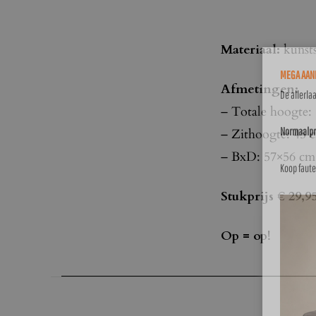
Materiaal:
kunsts
MEGA AANB
Afmetingen:
De allerla
– Totale hoogte:
Normaalpri
– Zithoogte: 45 
– BxD: 57×56 cm
Koop faute
Stukprijs € 29,9
Op = op!