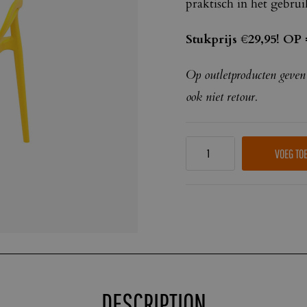
praktisch in het gebrui
Stukprijs €29,95! OP
Op outletproducten geven
ook niet retour.
VOEG TO
DESCRIPTION