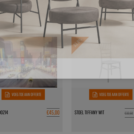
33.8%
VOEG TOE AAN OFFERTE
VOEG TOE AAN OFFERTE
€
45,00
00214
STOEL TIFFANY WIT
€
32,50