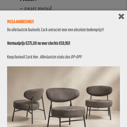
– zwart metaal
MEGA AANBIEDING!!
Stoffering:
De allerlaatste fauteuils Zack antraciet voor een absolute bodemprijs!!
– Whisper 14 Grape Wine (paars
velvet)
Normaalprijs €275,00 nu voor slechts €59,95!!
Afmetingen:
Koop fauteuil Zack
hier
.
Allerlaatste stuks dus OP=OP!!
– Totale hoogte: 79 cm
– Zithoogte: 48 cm
– Armhoogte: 67 cm
– BxD: 59×60 cm
Nu slechts €49,95 p.s.!!!
(normaalprijs €79,95)
Zolang de voorraad strekt, OP=OP!!