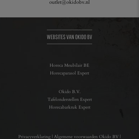
outlet@okidobv.nl
WEBSITES VAN OKIDO BV
Horeca Meubilair BE
Horecaparasol Expert
Okido B.V.
Tafelonderstellen Expert
Horecabarkruk Expert
Privacyverklaring
|
Algemene voorwaarden Okido BV
|