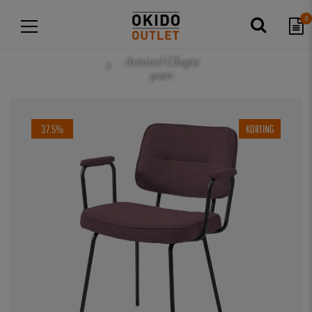
0
Armstoel Chopin
paars
37.5%
KORTING