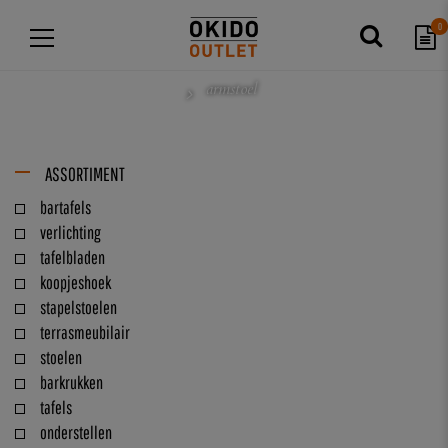
0
armstoel
ASSORTIMENT
bartafels
verlichting
tafelbladen
koopjeshoek
stapelstoelen
terrasmeubilair
stoelen
barkrukken
tafels
onderstellen