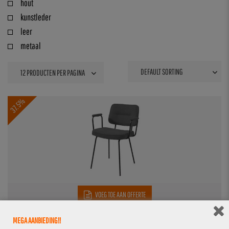
hout
kunstleder
leer
metaal
37.5%
VOEG TOE AAN OFFERTE
MEGA AANBIEDING!!
ARMSTOEL CHOPIN GRIJS
€
49,95
€
79,95