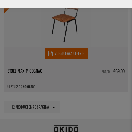
22.5%
VOEG TOE AAN OFFERTE
STOEL MAXIM COGNAC
€
69,00
€
89,00
61 stuks op voorraad