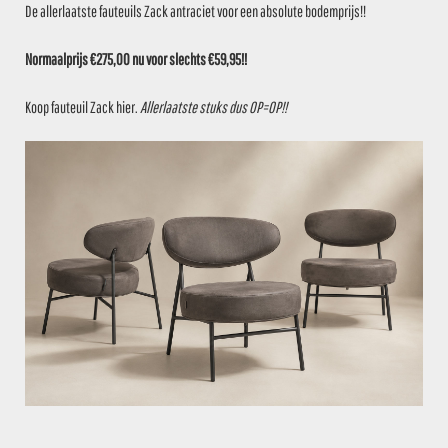
De allerlaatste fauteuils Zack antraciet voor een absolute bodemprijs!!
164 stuks op voorraad
Normaalprijs €275,00 nu voor slechts €59,95!!
37.5%
Koop fauteuil Zack
hier
.
Allerlaatste stuks dus OP=OP!!
VOEG TOE AAN OFFERTE
ARMSTOEL CHOPIN PAARS
€
49,95
€
79,95
107 stuks op voorraad