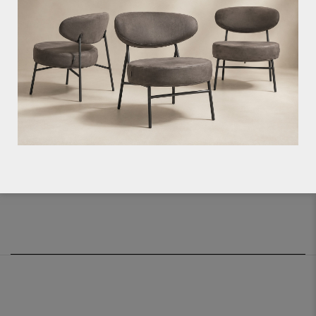
Partijprijs € 99,95
Let op: op outletartikelen geven wij geen
garantie en deze artikelen kunnen niet
retour.
Bij het ongezien kopen van outletartikelen
gaat u akkoord met de staat waarin de
producten zich bevinden.