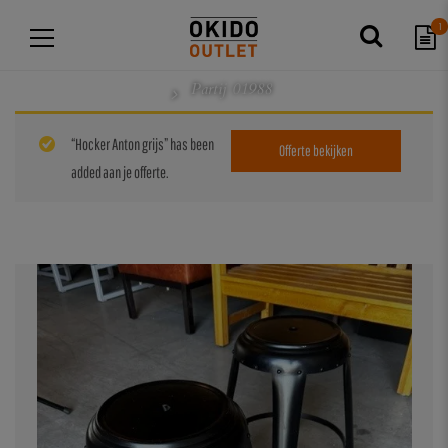
1
Partij 01988
“Hocker Anton grijs” has been
Offerte bekijken
added aan je offerte.