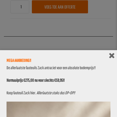
VOEG TOE AAN OFFERTE
DESCRIPTION
MEGA AANBIEDING!!
De allerlaatste fauteuils Zack antraciet voor een absolute bodemprijs!!
Partij 01988 zijn 2 stuks gebruikte
Normaalprijs €275,00 nu voor slechts €59,95!!
industriele lage barkrukken.
Koop fauteuil Zack
hier
.
Allerlaatste stuks dus OP=OP!!
Afmetingen:
– Hoogte: 51 cm
– Ø 31 cm