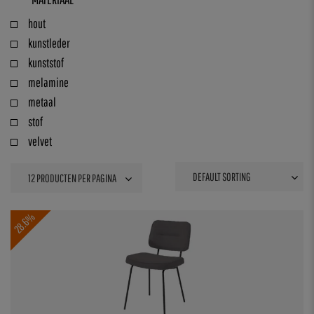
hout
kunstleder
kunststof
melamine
metaal
stof
velvet
28.6%