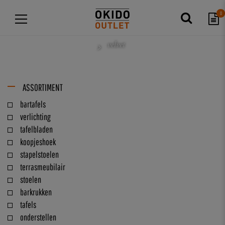
0
velvet
ASSORTIMENT
bartafels
verlichting
tafelbladen
koopjeshoek
stapelstoelen
terrasmeubilair
stoelen
barkrukken
tafels
onderstellen