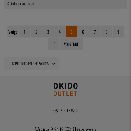
6 stuks op voorraad
Vorige
1
2
3
4
5
6
7
8
9
10
VOLGENDE
0513 418882
Uranus 9 8448 CR Heerenveen