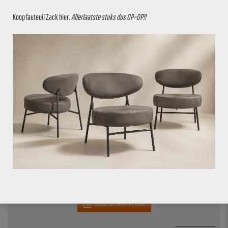
Koop fauteuil Zack
hier
.
Allerlaatste stuks dus OP=OP!!
VOEG TOE AAN OFFERTE
STOEL JIP ONE MOMENT 99 ZWART
€
59,95
€
69,95
40 stuks op voorraad
28.6%
VOEG TOE AAN OFFERTE