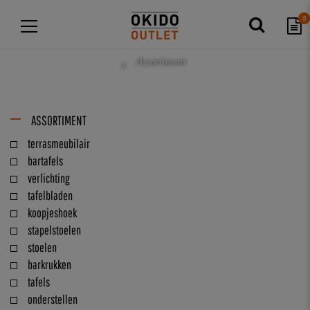
0
Assortiment
ASSORTIMENT
terrasmeubilair
bartafels
verlichting
tafelbladen
koopjeshoek
stapelstoelen
stoelen
barkrukken
tafels
onderstellen