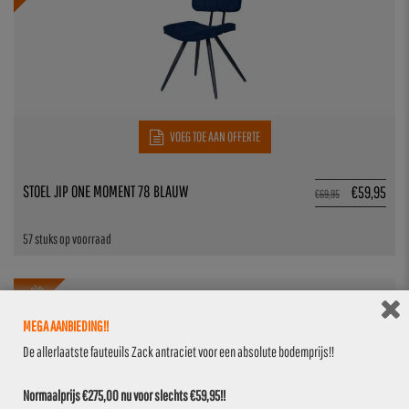
VOEG TOE AAN OFFERTE
STOEL JIP ONE MOMENT 78 BLAUW
€
59,95
€
69,95
57 stuks op voorraad
14.3%
MEGA AANBIEDING!!
De allerlaatste fauteuils Zack antraciet voor een absolute bodemprijs!!
Normaalprijs €275,00 nu voor slechts €59,95!!