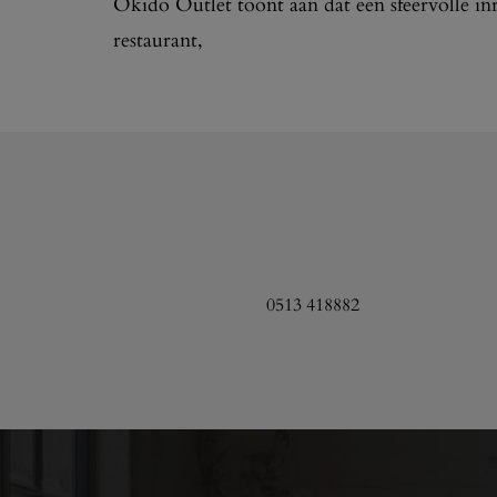
Okido Outlet toont aan dat een sfeervolle in
restaurant,
0513 418882