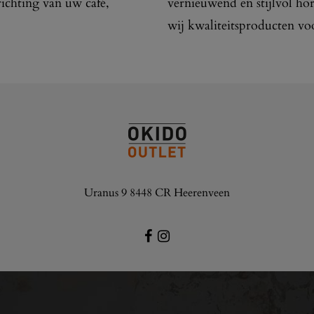
richting van uw café,
vernieuwend en stijlvol ho
wij kwaliteitsproducten vo
Uranus 9 8448 CR Heerenveen