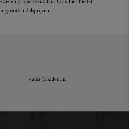
reca- en projectmeubilair. Ook hier bieden
or groothandelsprijzen.
outlet@okidobv.nl