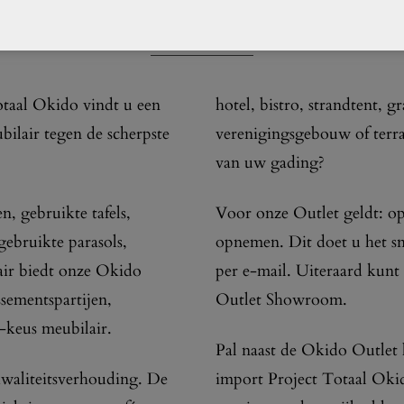
OVER ONS
otaal Okido vindt u een
hotel, bistro, strandtent, g
ilair tegen de scherpste
verenigingsgebouw of terras
van uw gading?
, gebruikte tafels,
Voor onze Outlet geldt: op
 gebruikte parasols,
opnemen. Dit doet u het sne
air biedt onze Okido
per e-mail. Uiteraard kun
ssementspartijen,
Outlet Showroom.
-keus meubilair.
Pal naast de Okido Outlet 
kwaliteitsverhouding. De
import Project Totaal Okid