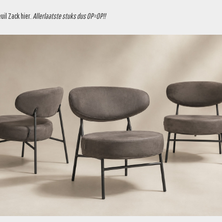
euil Zack
hier
.
Allerlaatste stuks dus OP=OP!!
FERTE
VOEG TOE AAN OFFERTE
€
1.249,95
€
139,95
PARTIJ 02036
PARTIJ 02035
€
149,95