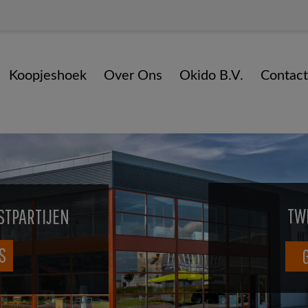
Koopjeshoek
Over Ons
Okido B.V.
Contact
TW
STPARTIJEN
S