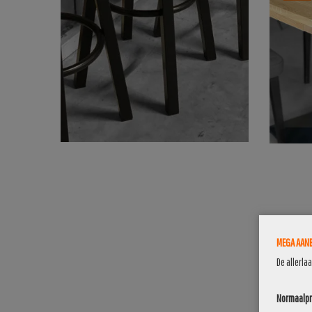
MEGA AANB
De allerla
Normaalpri