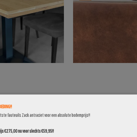
OKIDO OUTLET
IEDING!!
atste fauteuils Zack antraciet voor een absolute bodemprijs!!
ZIT ALTIJD GOED MET DE PRIJS
js €275,00 nu voor slechts €59,95!!